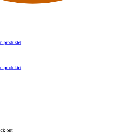
m produktet
m produktet
eck-out