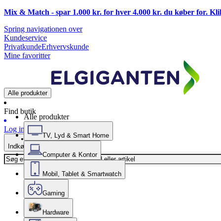
Mix & Match - spar 1.000 kr. for hver 4.000 kr. du køber for. Kl
Spring navigationen over
Kundeservice
Privatkunde
Erhvervskunde
Mine favoritter
Alle produkter
Find butik
Alle produkter
Log ind
TV, Lyd & Smart Home
Indkøbskurv
Computer & Kontor
Mobil, Tablet & Smartwatch
Gaming
Hardware