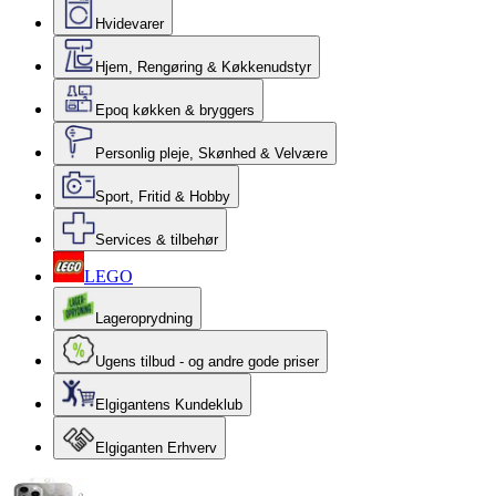
Hvidevarer
Hjem, Rengøring & Køkkenudstyr
Epoq køkken & bryggers
Personlig pleje, Skønhed & Velvære
Sport, Fritid & Hobby
Services & tilbehør
LEGO
Lageroprydning
Ugens tilbud - og andre gode priser
Elgigantens Kundeklub
Elgiganten Erhverv