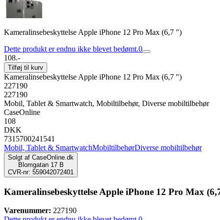
Kameralinsebeskyttelse Apple iPhone 12 Pro Max (6,7 ")
Dette produkt er endnu ikke blevet bedømt.
0
108.-
Tilføj til kurv
Kameralinsebeskyttelse Apple iPhone 12 Pro Max (6,7 ")
227190
227190
Mobil, Tablet & Smartwatch, Mobiltilbehør, Diverse mobiltilbehør
CaseOnline
108
DKK
7315700241541
Mobil, Tablet & Smartwatch
Mobiltilbehør
Diverse mobiltilbehør
Solgt af
CaseOnline.dk
Blomgatan 17 B
CVR-nr: 559042072401
Kameralinsebeskyttelse Apple iPhone 12 Pro Max (6,
Varenummer:
227190
Dette produkt er endnu ikke blevet bedømt.
0