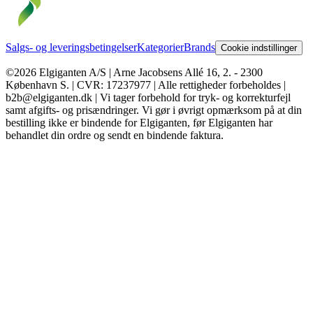
Salgs- og leveringsbetingelser
Kategorier
Brands
Cookie indstillinger
©2026 Elgiganten A/S | Arne Jacobsens Allé 16, 2. - 2300
København S. | CVR: 17237977 | Alle rettigheder forbeholdes |
b2b@elgiganten.dk | Vi tager forbehold for tryk- og korrekturfejl
samt afgifts- og prisændringer. Vi gør i øvrigt opmærksom på at din
bestilling ikke er bindende for Elgiganten, før Elgiganten har
behandlet din ordre og sendt en bindende faktura.