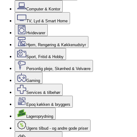
Computer & Kontor
TV, Lyd & Smart Home
Hvidevarer
Hjem, Rengøring & Køkkenudstyr
Sport, Fritid & Hobby
Personlig pleje, Skønhed & Velvære
Gaming
Services & tilbehør
Epoq køkken & bryggers
Lageroprydning
Ugens tilbud - og andre gode priser