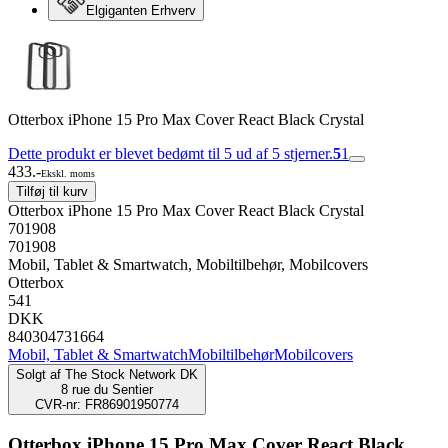
Elgiganten Erhverv
Otterbox iPhone 15 Pro Max Cover React Black Crystal
Dette produkt er blevet bedømt til 5 ud af 5 stjerner.
5
1
433.-
Ekskl. moms
Tilføj til kurv
Otterbox iPhone 15 Pro Max Cover React Black Crystal
701908
701908
Mobil, Tablet & Smartwatch, Mobiltilbehør, Mobilcovers
Otterbox
541
DKK
840304731664
Mobil, Tablet & Smartwatch
Mobiltilbehør
Mobilcovers
Solgt af
The Stock Network DK
8 rue du Sentier
CVR-nr: FR86901950774
Otterbox iPhone 15 Pro Max Cover React Black