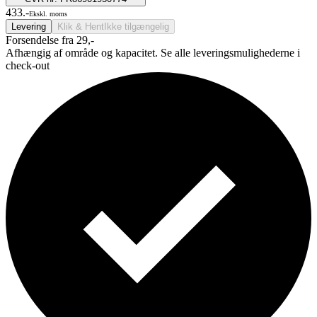
433.-
Ekskl. moms
Levering
Klik & Hent
Ikke tilgængelig
Forsendelse fra 29,-
Afhængig af område og kapacitet. Se alle leveringsmulighederne i
check-out