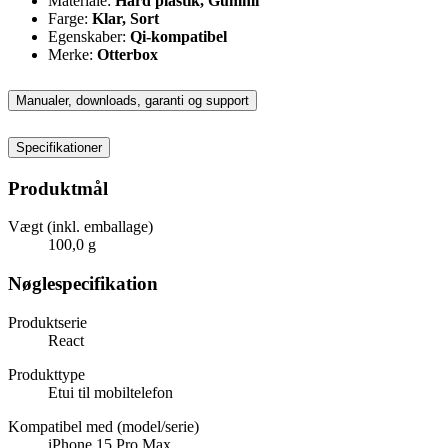
Materiale:
Hård plastik, Gummi
Farge:
Klar, Sort
Egenskaber:
Qi-kompatibel
Merke:
Otterbox
Manualer, downloads, garanti og support
Specifikationer
Produktmål
Vægt (inkl. emballage)
100,0 g
Nøglespecifikation
Produktserie
React
Produkttype
Etui til mobiltelefon
Kompatibel med (model/serie)
iPhone 15 Pro Max