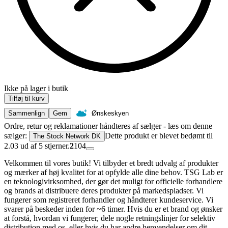
Ikke på lager i butik
Tilføj til kurv
Sammenlign
Gem
Ønskeskyen
Ordre, retur og reklamationer håndteres af sælger - læs om denne
sælger:
Dette produkt er blevet bedømt til
The Stock Network DK
2.03 ud af 5 stjerner.
2
104
Velkommen til vores butik! Vi tilbyder et bredt udvalg af produkter
og mærker af høj kvalitet for at opfylde alle dine behov. TSG Lab er
en teknologivirksomhed, der gør det muligt for officielle forhandlere
og brands at distribuere deres produkter på markedspladser. Vi
fungerer som registreret forhandler og håndterer kundeservice. Vi
svarer på beskeder inden for ~6 timer. Hvis du er et brand og ønsker
at forstå, hvordan vi fungerer, dele nogle retningslinjer for selektiv
distribution med os, eller hvis du har andre henvendelser om dit