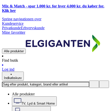
Mix & Match - spar 1.000 kr. for hver 4.000 kr. du køber for.
Klik
her
Spring navigationen over
Kundeservice
Privatkunde
Erhvervskunde
Mine favoritter
Alle produkter
Find butik
Log ind
Indkøbskurv
Alle produkter
TV, Lyd & Smart Home