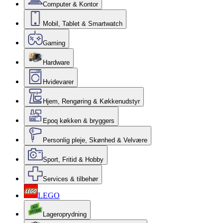
Computer & Kontor
Mobil, Tablet & Smartwatch
Gaming
Hardware
Hvidevarer
Hjem, Rengøring & Køkkenudstyr
Epoq køkken & bryggers
Personlig pleje, Skønhed & Velvære
Sport, Fritid & Hobby
Services & tilbehør
LEGO
Lageroprydning