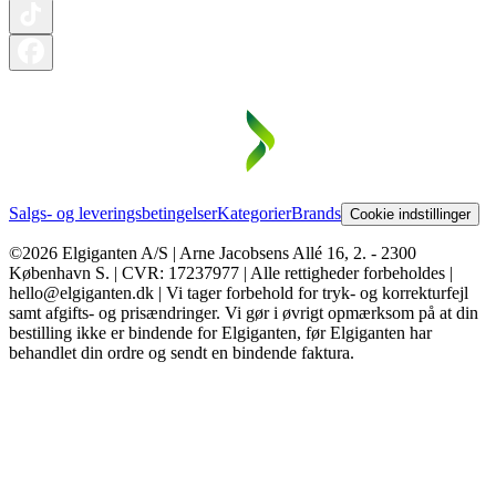
Salgs- og leveringsbetingelser
Kategorier
Brands
Cookie indstillinger
©2026 Elgiganten A/S | Arne Jacobsens Allé 16, 2. - 2300
København S. | CVR: 17237977 | Alle rettigheder forbeholdes |
hello@elgiganten.dk | Vi tager forbehold for tryk- og korrekturfejl
samt afgifts- og prisændringer. Vi gør i øvrigt opmærksom på at din
bestilling ikke er bindende for Elgiganten, før Elgiganten har
behandlet din ordre og sendt en bindende faktura.