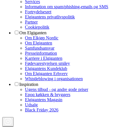
Services
Information om spam/phishing-emails og SMS
Fortrydelsesret
Elgigantens privatlivspolitik
Partner
Cookiepolitik
Om Elgiganten
Om Elkjøp Nordic
Om Elgiganten
Samfundsansvar
Presseinformation
Karriere i Elgiganten
Fødevarestyrelsen smiley
Elgigantens Kundeklub
Om Elgiganten Erhverv
Whistleblowing i organisationen
Inspiration
Ugens tilbud - og andre gode priser
Epoq køkken & bryggers
Elgigantens Magasin
Udsalg
Black Friday 2026