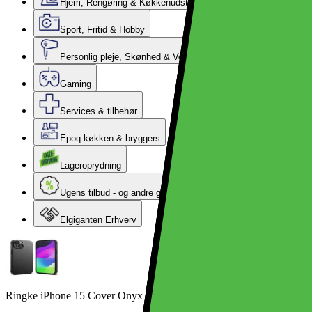
Hjem, Rengøring & Køkkenudstyr
Sport, Fritid & Hobby
Personlig pleje, Skønhed & Velvære
Gaming
Services & tilbehør
Epoq køkken & bryggers
Lageroprydning
Ugens tilbud - og andre gode priser
Elgiganten Erhverv
Ringke iPhone 15 Cover Onyx Sort