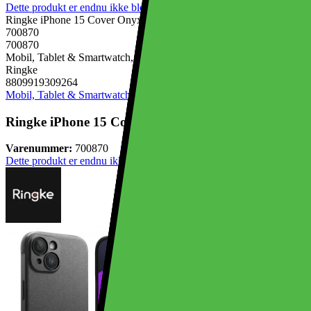
Dette produkt er endnu ikke blevet bedømt.
0
Ringke iPhone 15 Cover Onyx Sort
700870
700870
Mobil, Tablet & Smartwatch, Mobiltilbehør, Mobilcovers
Ringke
8809919309264
Mobil, Tablet & Smartwatch
Mobiltilbehør
Mobilcovers
Ringke iPhone 15 Cover Onyx Sort
Varenummer:
700870
Dette produkt er endnu ikke blevet bedømt.
0