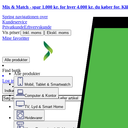
Mix & Match - spar 1.000 kr. for hver 4.000 kr. du køber for. Kl
Spring navigationen over
Kundeservice
Privatkunde
Erhvervskunde
Vis priser:
|
Inkl. moms
Ekskl. moms
Mine favoritter
Alle produkter
Find butik
Alle produkter
Log ind
Mobil, Tablet & Smartwatch
Indkøbskurv
Computer & Kontor
TV, Lyd & Smart Home
Hvidevarer