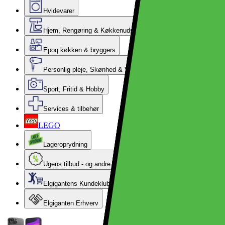
Hvidevarer
Hjem, Rengøring & Køkkenudstyr
Epoq køkken & bryggers
Personlig pleje, Skønhed & Velvære
Sport, Fritid & Hobby
Services & tilbehør
LEGO
Lageroprydning
Ugens tilbud - og andre gode priser
Elgigantens Kundeklub
Elgiganten Erhverv