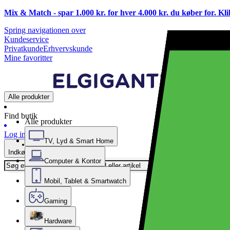
Mix & Match - spar 1.000 kr. for hver 4.000 kr. du køber for. Kl
Spring navigationen over
Kundeservice
Privatkunde
Erhvervskunde
Mine favoritter
Alle produkter
Find butik
Alle produkter
Log ind
TV, Lyd & Smart Home
Indkøbskurv
Computer & Kontor
Mobil, Tablet & Smartwatch
Gaming
Hardware