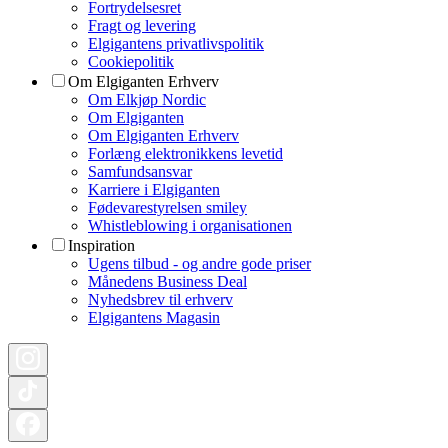
Fortrydelsesret
Fragt og levering
Elgigantens privatlivspolitik
Cookiepolitik
Om Elgiganten Erhverv
Om Elkjøp Nordic
Om Elgiganten
Om Elgiganten Erhverv
Forlæng elektronikkens levetid
Samfundsansvar
Karriere i Elgiganten
Fødevarestyrelsen smiley
Whistleblowing i organisationen
Inspiration
Ugens tilbud - og andre gode priser
Månedens Business Deal
Nyhedsbrev til erhverv
Elgigantens Magasin