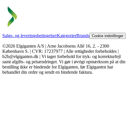
Salgs- og leveringsbetingelser
Kategorier
Brands
Cookie indstillinger
©2026 Elgiganten A/S | Arne Jacobsens Allé 16, 2. - 2300
København S. | CVR: 17237977 | Alle rettigheder forbeholdes |
b2b@elgiganten.dk | Vi tager forbehold for tryk- og korrekturfejl
samt afgifts- og prisændringer. Vi gør i øvrigt opmærksom på at din
bestilling ikke er bindende for Elgiganten, før Elgiganten har
behandlet din ordre og sendt en bindende faktura.