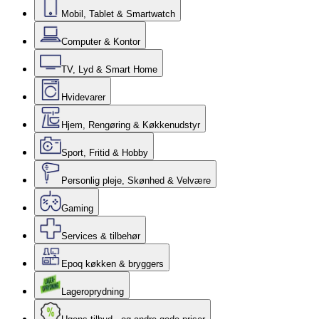
Mobil, Tablet & Smartwatch
Computer & Kontor
TV, Lyd & Smart Home
Hvidevarer
Hjem, Rengøring & Køkkenudstyr
Sport, Fritid & Hobby
Personlig pleje, Skønhed & Velvære
Gaming
Services & tilbehør
Epoq køkken & bryggers
Lageroprydning