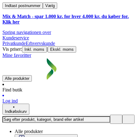
Indtast postnummer
Vælg
Mix & Match - spar 1.000 kr. for hver 4.000 kr. du køber for.
Klik
her
Spring navigationen over
Kundeservice
Privatkunde
Erhvervskunde
Vis priser:
|
Inkl. moms
Ekskl. moms
Mine favoritter
Alle produkter
Find butik
Log ind
Indkøbskurv
Alle produkter