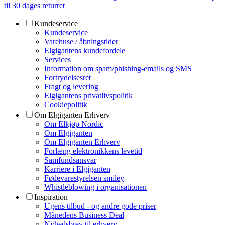
til 30 dages returret
Kundeservice
Kundeservice
Varehuse / åbningstider
Elgigantens kundefordele
Services
Information om spam/phishing-emails og SMS
Fortrydelsesret
Fragt og levering
Elgigantens privatlivspolitik
Cookiepolitik
Om Elgiganten Erhverv
Om Elkjøp Nordic
Om Elgiganten
Om Elgiganten Erhverv
Forlæng elektronikkens levetid
Samfundsansvar
Karriere i Elgiganten
Fødevarestyrelsen smiley
Whistleblowing i organisationen
Inspiration
Ugens tilbud - og andre gode priser
Månedens Business Deal
Nyhedsbrev til erhverv