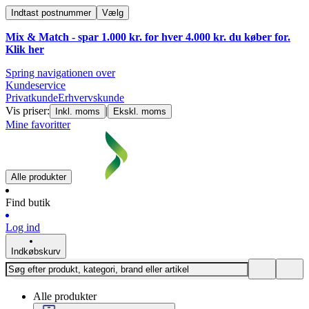
Indtast postnummer
Vælg
Mix & Match - spar 1.000 kr. for hver 4.000 kr. du køber for.
Klik
her
Spring navigationen over
Kundeservice
Privatkunde
Erhvervskunde
Vis priser:
|
Inkl. moms
Ekskl. moms
Mine favoritter
Alle produkter
Find butik
Log ind
Indkøbskurv
Alle produkter