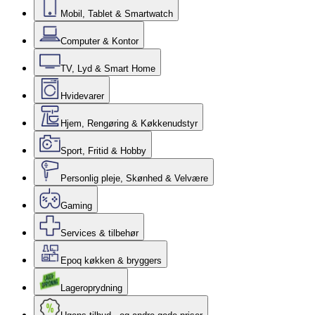
Mobil, Tablet & Smartwatch
Computer & Kontor
TV, Lyd & Smart Home
Hvidevarer
Hjem, Rengøring & Køkkenudstyr
Sport, Fritid & Hobby
Personlig pleje, Skønhed & Velvære
Gaming
Services & tilbehør
Epoq køkken & bryggers
Lageroprydning