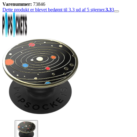
Varenummer:
73846
Dette produkt er blevet bedømt til 3.3 ud af 5 stjerner.
3.3
3