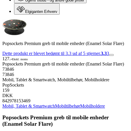
Ugens tilbud - og andre gode priser
Elgiganten Erhverv
Popsockets Premium greb til mobile enheder (Enamel Solar Flare)
Dette produkt er blevet bedømt til 3.3 ud af 5 stjerner.
3.3
3
127.-
Ekskl. moms
Popsockets Premium greb til mobile enheder (Enamel Solar Flare)
73846
73846
Mobil, Tablet & Smartwatch, Mobiltilbehør, Mobilholdere
PopSockets
159
DKK
842978153469
Mobil, Tablet & Smartwatch
Mobiltilbehør
Mobilholdere
Popsockets Premium greb til mobile enheder
(Enamel Solar Flare)