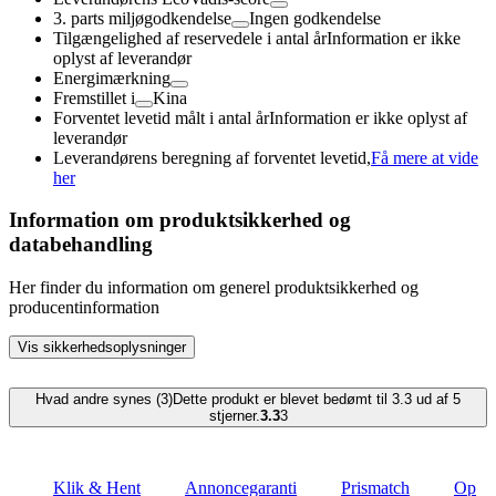
3. parts miljøgodkendelse
Ingen godkendelse
Tilgængelighed af reservedele i antal år
Information er ikke
oplyst af leverandør
Energimærkning
Fremstillet i
Kina
Forventet levetid målt i antal år
Information er ikke oplyst af
leverandør
Leverandørens beregning af forventet levetid,
Få mere at vide
her
Information om produktsikkerhed og
databehandling
Her finder du information om generel produktsikkerhed og
producentinformation
Vis sikkerhedsoplysninger
Hvad andre synes (3)
Dette produkt er blevet bedømt til 3.3 ud af 5
stjerner.
3.3
3
Klik & Hent
Annoncegaranti
Prismatch
Op