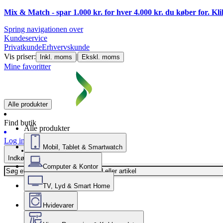
Mix & Match - spar 1.000 kr. for hver 4.000 kr. du køber for. Kl
Spring navigationen over
Kundeservice
Privatkunde
Erhvervskunde
Vis priser:
|
Inkl. moms
Ekskl. moms
Mine favoritter
Alle produkter
Find butik
Alle produkter
Log ind
Mobil, Tablet & Smartwatch
Indkøbskurv
Computer & Kontor
TV, Lyd & Smart Home
Hvidevarer