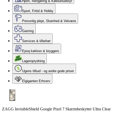
Hjem, Rengøring & Køkkenudstyr
Sport, Fritid & Hobby
Personlig pleje, Skønhed & Velvære
Gaming
Services & tilbehør
Epoq køkken & bryggers
Lageroprydning
Ugens tilbud - og andre gode priser
Elgiganten Erhverv
ZAGG InvisibleShield Google Pixel 7 Skærmbeskytter Ultra Clear