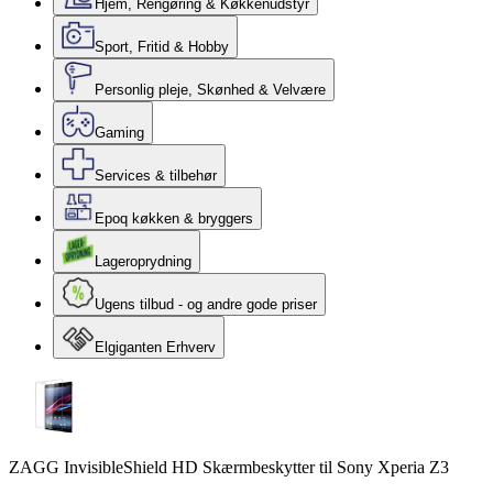
Hjem, Rengøring & Køkkenudstyr
Sport, Fritid & Hobby
Personlig pleje, Skønhed & Velvære
Gaming
Services & tilbehør
Epoq køkken & bryggers
Lageroprydning
Ugens tilbud - og andre gode priser
Elgiganten Erhverv
ZAGG InvisibleShield HD Skærmbeskytter til Sony Xperia Z3