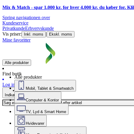
Mix & Match - spar 1.000 kr. for hver 4.000 kr. du køber for. Kl
Spring navigationen over
Kundeservice
Privatkunde
Erhvervskunde
Vis priser:
|
Inkl. moms
Ekskl. moms
Mine favoritter
Alle produkter
Find butik
Alle produkter
Log ind
Mobil, Tablet & Smartwatch
Indkøbskurv
Computer & Kontor
TV, Lyd & Smart Home
Hvidevarer