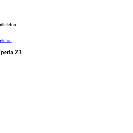
iltelefon
telefon
Xperia Z3