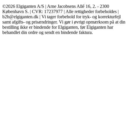
©2026 Elgiganten A/S | Arne Jacobsens Allé 16, 2. - 2300
København S. | CVR: 17237977 | Alle rettigheder forbeholdes |
b2b@elgiganten.dk | Vi tager forbehold for tryk- og korrekturfejl
samt afgifts- og prisændringer. Vi gør i øvrigt opmærksom på at din
bestilling ikke er bindende for Elgiganten, før Elgiganten har
behandlet din ordre og sendt en bindende faktura.