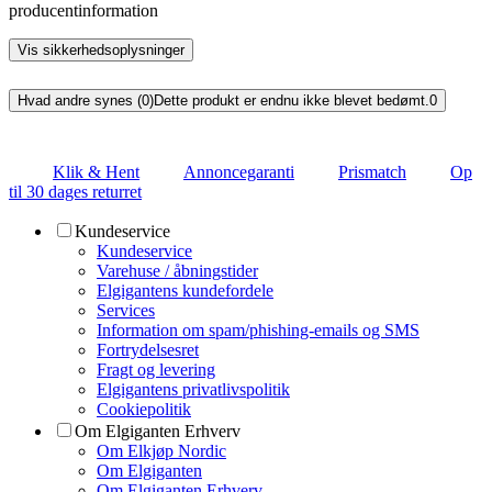
producentinformation
Vis sikkerhedsoplysninger
Hvad andre synes (0)
Dette produkt er endnu ikke blevet bedømt.
0
Klik & Hent
Annoncegaranti
Prismatch
Op
til 30 dages returret
Kundeservice
Kundeservice
Varehuse / åbningstider
Elgigantens kundefordele
Services
Information om spam/phishing-emails og SMS
Fortrydelsesret
Fragt og levering
Elgigantens privatlivspolitik
Cookiepolitik
Om Elgiganten Erhverv
Om Elkjøp Nordic
Om Elgiganten
Om Elgiganten Erhverv