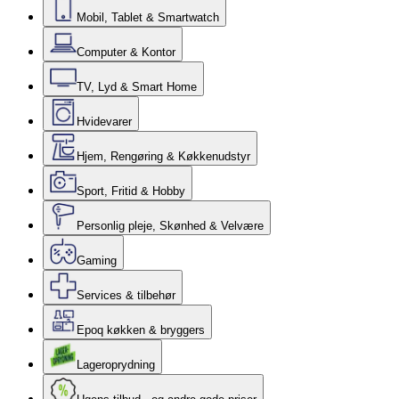
Mobil, Tablet & Smartwatch
Computer & Kontor
TV, Lyd & Smart Home
Hvidevarer
Hjem, Rengøring & Køkkenudstyr
Sport, Fritid & Hobby
Personlig pleje, Skønhed & Velvære
Gaming
Services & tilbehør
Epoq køkken & bryggers
Lageroprydning