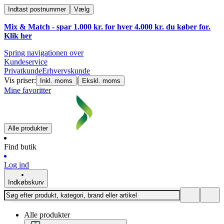
Indtast postnummer
Vælg
Mix & Match - spar 1.000 kr. for hver 4.000 kr. du køber for.
Klik
her
Spring navigationen over
Kundeservice
Privatkunde
Erhvervskunde
Vis priser:
|
Inkl. moms
Ekskl. moms
Mine favoritter
Alle produkter
Find butik
Log ind
Indkøbskurv
Alle produkter