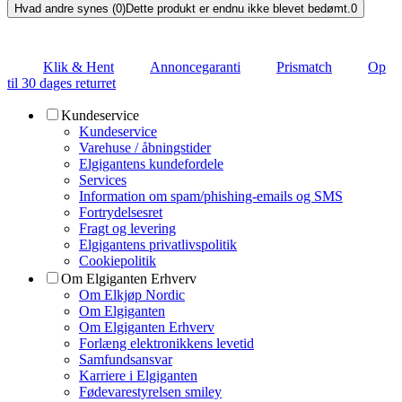
Hvad andre synes (0)
Dette produkt er endnu ikke blevet bedømt.
0
Klik & Hent
Annoncegaranti
Prismatch
Op
til 30 dages returret
Kundeservice
Kundeservice
Varehuse / åbningstider
Elgigantens kundefordele
Services
Information om spam/phishing-emails og SMS
Fortrydelsesret
Fragt og levering
Elgigantens privatlivspolitik
Cookiepolitik
Om Elgiganten Erhverv
Om Elkjøp Nordic
Om Elgiganten
Om Elgiganten Erhverv
Forlæng elektronikkens levetid
Samfundsansvar
Karriere i Elgiganten
Fødevarestyrelsen smiley