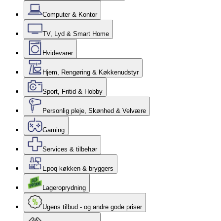
Computer & Kontor
TV, Lyd & Smart Home
Hvidevarer
Hjem, Rengøring & Køkkenudstyr
Sport, Fritid & Hobby
Personlig pleje, Skønhed & Velvære
Gaming
Services & tilbehør
Epoq køkken & bryggers
Lageroprydning
Ugens tilbud - og andre gode priser