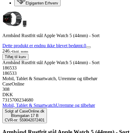
Elgiganten Erhverv
Armbånd Rustfrit stål Apple Watch 5 (44mm) - Sort
Dette produkt er endnu ikke blevet bedømt.
0
246.-
Ekskl. moms
Tilføj til kurv
Armbånd Rustfrit stål Apple Watch 5 (44mm) - Sort
186533
186533
Mobil, Tablet & Smartwatch, Urremme og tilbehør
CaseOnline
308
DKK
7315700234680
Mobil, Tablet & Smartwatch
Urremme og tilbehør
Solgt af
CaseOnline.dk
Blomgatan 17 B
CVR-nr: 559042072401
Armbånd Rustfrit stål Apple Watch 5 (44mm) - Sort