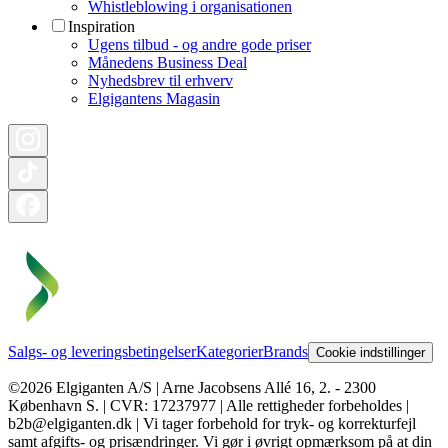
Whistleblowing i organisationen
Inspiration
Ugens tilbud - og andre gode priser
Månedens Business Deal
Nyhedsbrev til erhverv
Elgigantens Magasin
Salgs- og leveringsbetingelser
Kategorier
Brands
Cookie indstillinger
©2026 Elgiganten A/S | Arne Jacobsens Allé 16, 2. - 2300
København S. | CVR: 17237977 | Alle rettigheder forbeholdes |
b2b@elgiganten.dk | Vi tager forbehold for tryk- og korrekturfejl
samt afgifts- og prisændringer. Vi gør i øvrigt opmærksom på at din