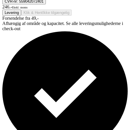
CVR-nr: 559042072401
246.-
Ekskl. moms
Levering
Klik & Hent
Ikke tilgængelig
Forsendelse fra 49,-
Afhængig af område og kapacitet. Se alle leveringsmulighederne i
check-out