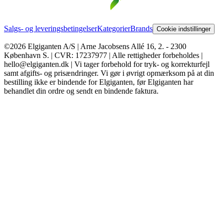
Salgs- og leveringsbetingelser
Kategorier
Brands
Cookie indstillinger
©2026 Elgiganten A/S | Arne Jacobsens Allé 16, 2. - 2300
København S. | CVR: 17237977 | Alle rettigheder forbeholdes |
hello@elgiganten.dk | Vi tager forbehold for tryk- og korrekturfejl
samt afgifts- og prisændringer. Vi gør i øvrigt opmærksom på at din
bestilling ikke er bindende for Elgiganten, før Elgiganten har
behandlet din ordre og sendt en bindende faktura.