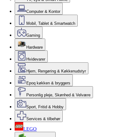
Computer & Kontor
Mobil, Tablet & Smartwatch
Gaming
Hardware
Hvidevarer
Hjem, Rengøring & Køkkenudstyr
Epoq køkken & bryggers
Personlig pleje, Skønhed & Velvære
Sport, Fritid & Hobby
Services & tilbehør
LEGO