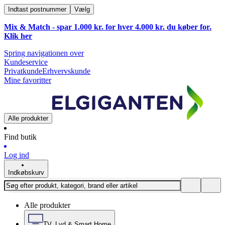
Indtast postnummer
Vælg
Mix & Match - spar 1.000 kr. for hver 4.000 kr. du køber for.
Klik
her
Spring navigationen over
Kundeservice
Privatkunde
Erhvervskunde
Mine favoritter
Alle produkter
Find butik
Log ind
Indkøbskurv
Alle produkter
TV, Lyd & Smart Home