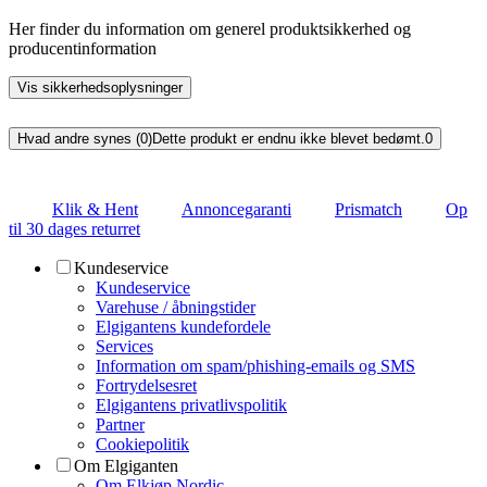
Her finder du information om generel produktsikkerhed og
producentinformation
Vis sikkerhedsoplysninger
Hvad andre synes (0)
Dette produkt er endnu ikke blevet bedømt.
0
Klik & Hent
Annoncegaranti
Prismatch
Op
til 30 dages returret
Kundeservice
Kundeservice
Varehuse / åbningstider
Elgigantens kundefordele
Services
Information om spam/phishing-emails og SMS
Fortrydelsesret
Elgigantens privatlivspolitik
Partner
Cookiepolitik
Om Elgiganten
Om Elkjøp Nordic