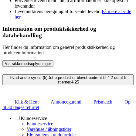
Forventet levetid målt i antal år
Information er ikke oplyst af
leverandør
Leverandørens beregning af forventet levetid,
Få mere at vide
her
Information om produktsikkerhed og
databehandling
Her finder du information om generel produktsikkerhed og
producentinformation
Vis sikkerhedsoplysninger
Hvad andre synes (5)
Dette produkt er blevet bedømt til 4.2 ud af 5
stjerner.
4.2
5
Klik & Hent
Annoncegaranti
Prismatch
Op
til 30 dages returret
Kundeservice
Kundeservice
Varehuse / åbningstider
Elgigantens kundefordele