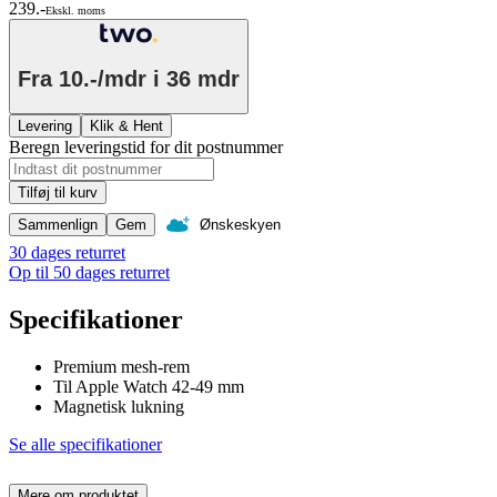
239.-
Ekskl. moms
Fra
10.-/mdr
i 36 mdr
Levering
Klik & Hent
Beregn leveringstid for dit postnummer
Tilføj til kurv
Sammenlign
Gem
Ønskeskyen
30 dages returret
Op til 50 dages returret
Specifikationer
Premium mesh-rem
Til Apple Watch 42-49 mm
Magnetisk lukning
Se alle specifikationer
Mere om produktet