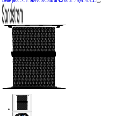
Dette produkt er blevet bedømt til 4.2 ud af 5 stjerner.
4.2
5