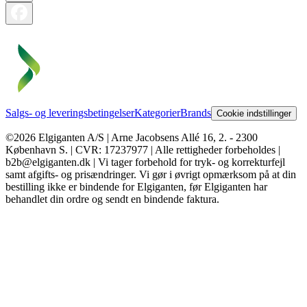
Salgs- og leveringsbetingelser
Kategorier
Brands
Cookie indstillinger
©2026 Elgiganten A/S | Arne Jacobsens Allé 16, 2. - 2300
København S. | CVR: 17237977 | Alle rettigheder forbeholdes |
b2b@elgiganten.dk | Vi tager forbehold for tryk- og korrekturfejl
samt afgifts- og prisændringer. Vi gør i øvrigt opmærksom på at din
bestilling ikke er bindende for Elgiganten, før Elgiganten har
behandlet din ordre og sendt en bindende faktura.