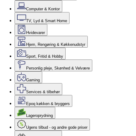
Computer & Kontor
TV, Lyd & Smart Home
Hvidevarer
Hjem, Rengøring & Køkkenudstyr
Sport, Fritid & Hobby
Personlig pleje, Skønhed & Velvære
Gaming
Services & tilbehør
Epoq køkken & bryggers
Lageroprydning
Ugens tilbud - og andre gode priser