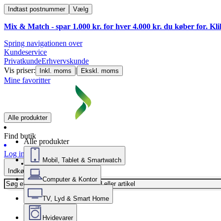
Indtast postnummer
Vælg
Mix & Match - spar 1.000 kr. for hver 4.000 kr. du køber for. Kl
Spring navigationen over
Kundeservice
Privatkunde
Erhvervskunde
Vis priser:
|
Inkl. moms
Ekskl. moms
Mine favoritter
Alle produkter
Find butik
Alle produkter
Log ind
Mobil, Tablet & Smartwatch
Indkøbskurv
Computer & Kontor
TV, Lyd & Smart Home
Hvidevarer