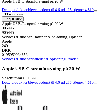
Apple USB-C-strømforsyning på 20 W
Dette produkt er blevet bedømt til 4.6 ud af 5 stjerner.
4.6
19
199.-
Ekskl. moms
Tilføj til kurv
Apple USB-C-strømforsyning på 20 W
905445
905445
Services & tilbehør, Batterier & opladning, Oplader
Apple
249
DKK
0195950084658
Services & tilbehør
Batterier & opladning
Oplader
Apple USB-C-strømforsyning på 20 W
Varenummer:
905445
Dette produkt er blevet bedømt til 4.6 ud af 5 stjerner.
4.6
19