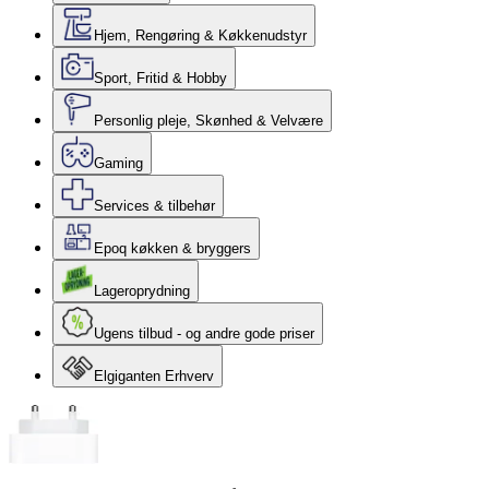
Hjem, Rengøring & Køkkenudstyr
Sport, Fritid & Hobby
Personlig pleje, Skønhed & Velvære
Gaming
Services & tilbehør
Epoq køkken & bryggers
Lageroprydning
Ugens tilbud - og andre gode priser
Elgiganten Erhverv