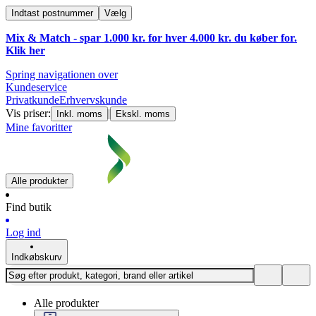
Indtast postnummer
Vælg
Mix & Match - spar 1.000 kr. for hver 4.000 kr. du køber for.
Klik
her
Spring navigationen over
Kundeservice
Privatkunde
Erhvervskunde
Vis priser:
|
Inkl. moms
Ekskl. moms
Mine favoritter
Alle produkter
Find butik
Log ind
Indkøbskurv
Alle produkter