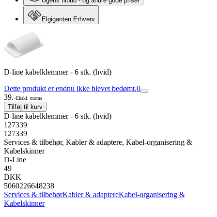
Ugens tilbud - og andre gode priser
Elgiganten Erhverv
D-line kabelklemmer - 6 stk. (hvid)
Dette produkt er endnu ikke blevet bedømt.
0
39.-
Ekskl. moms
Tilføj til kurv
D-line kabelklemmer - 6 stk. (hvid)
127339
127339
Services & tilbehør, Kabler & adaptere, Kabel-organisering &
Kabelskinner
D-Line
49
DKK
5060226648238
Services & tilbehør
Kabler & adaptere
Kabel-organisering &
Kabelskinner