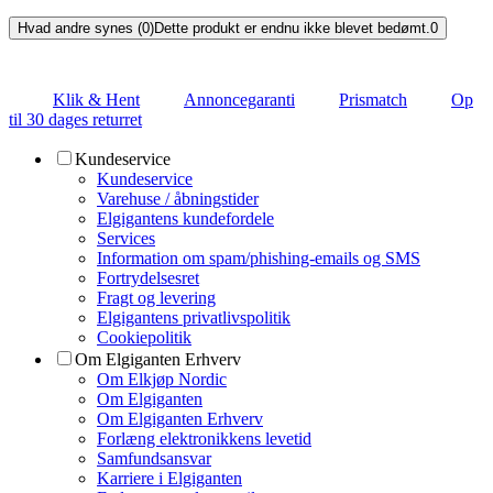
Hvad andre synes (0)
Dette produkt er endnu ikke blevet bedømt.
0
Klik & Hent
Annoncegaranti
Prismatch
Op
til 30 dages returret
Kundeservice
Kundeservice
Varehuse / åbningstider
Elgigantens kundefordele
Services
Information om spam/phishing-emails og SMS
Fortrydelsesret
Fragt og levering
Elgigantens privatlivspolitik
Cookiepolitik
Om Elgiganten Erhverv
Om Elkjøp Nordic
Om Elgiganten
Om Elgiganten Erhverv
Forlæng elektronikkens levetid
Samfundsansvar
Karriere i Elgiganten