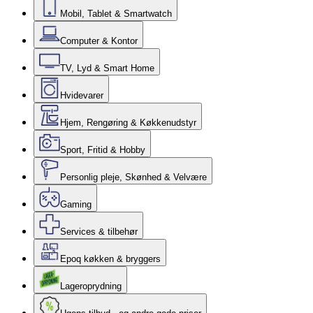
Mobil, Tablet & Smartwatch
Computer & Kontor
TV, Lyd & Smart Home
Hvidevarer
Hjem, Rengøring & Køkkenudstyr
Sport, Fritid & Hobby
Personlig pleje, Skønhed & Velvære
Gaming
Services & tilbehør
Epoq køkken & bryggers
Lageroprydning