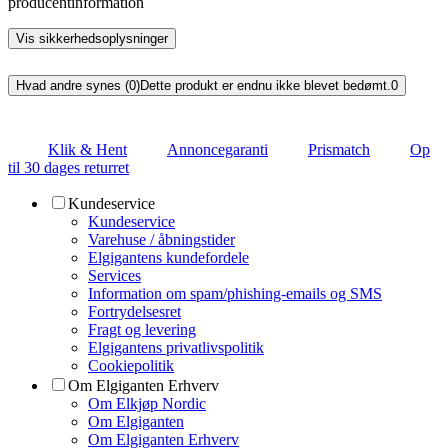
producentinformation
Vis sikkerhedsoplysninger
Hvad andre synes (0)
Dette produkt er endnu ikke blevet bedømt.
0
Klik & Hent
Annoncegaranti
Prismatch
Op
til 30 dages returret
Kundeservice
Kundeservice
Varehuse / åbningstider
Elgigantens kundefordele
Services
Information om spam/phishing-emails og SMS
Fortrydelsesret
Fragt og levering
Elgigantens privatlivspolitik
Cookiepolitik
Om Elgiganten Erhverv
Om Elkjøp Nordic
Om Elgiganten
Om Elgiganten Erhverv