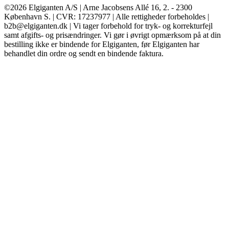
©2026 Elgiganten A/S | Arne Jacobsens Allé 16, 2. - 2300
København S. | CVR: 17237977 | Alle rettigheder forbeholdes |
b2b@elgiganten.dk | Vi tager forbehold for tryk- og korrekturfejl
samt afgifts- og prisændringer. Vi gør i øvrigt opmærksom på at din
bestilling ikke er bindende for Elgiganten, før Elgiganten har
behandlet din ordre og sendt en bindende faktura.