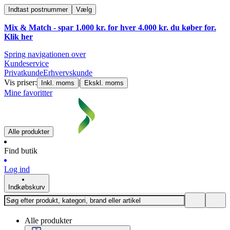
Indtast postnummer
Vælg
Mix & Match - spar 1.000 kr. for hver 4.000 kr. du køber for.
Klik
her
Spring navigationen over
Kundeservice
Privatkunde
Erhvervskunde
Vis priser:
|
Inkl. moms
Ekskl. moms
Mine favoritter
Alle produkter
Find butik
Log ind
Indkøbskurv
Alle produkter