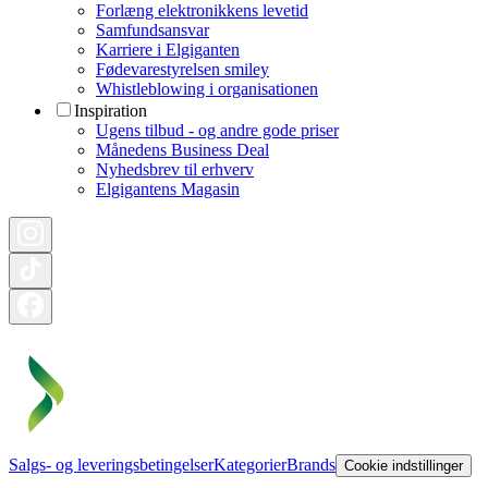
Forlæng elektronikkens levetid
Samfundsansvar
Karriere i Elgiganten
Fødevarestyrelsen smiley
Whistleblowing i organisationen
Inspiration
Ugens tilbud - og andre gode priser
Månedens Business Deal
Nyhedsbrev til erhverv
Elgigantens Magasin
Salgs- og leveringsbetingelser
Kategorier
Brands
Cookie indstillinger