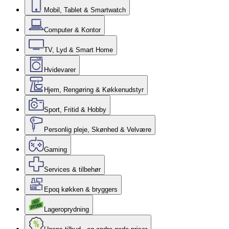
Mobil, Tablet & Smartwatch
Computer & Kontor
TV, Lyd & Smart Home
Hvidevarer
Hjem, Rengøring & Køkkenudstyr
Sport, Fritid & Hobby
Personlig pleje, Skønhed & Velvære
Gaming
Services & tilbehør
Epoq køkken & bryggers
Lageroprydning