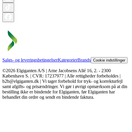
Salgs- og leveringsbetingelser
Kategorier
Brands
Cookie indstillinger
©2026 Elgiganten A/S | Arne Jacobsens Allé 16, 2. - 2300
København S. | CVR: 17237977 | Alle rettigheder forbeholdes |
b2b@elgiganten.dk | Vi tager forbehold for tryk- og korrekturfejl
samt afgifts- og prisændringer. Vi gør i øvrigt opmærksom på at din
bestilling ikke er bindende for Elgiganten, før Elgiganten har
behandlet din ordre og sendt en bindende faktura.