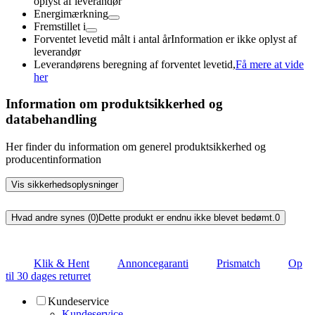
oplyst af leverandør
Energimærkning
Fremstillet i
Forventet levetid målt i antal år
Information er ikke oplyst af
leverandør
Leverandørens beregning af forventet levetid,
Få mere at vide
her
Information om produktsikkerhed og
databehandling
Her finder du information om generel produktsikkerhed og
producentinformation
Vis sikkerhedsoplysninger
Hvad andre synes (0)
Dette produkt er endnu ikke blevet bedømt.
0
Klik & Hent
Annoncegaranti
Prismatch
Op
til 30 dages returret
Kundeservice
Kundeservice