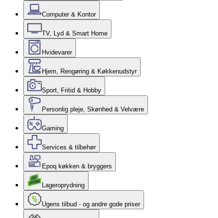
Computer & Kontor
TV, Lyd & Smart Home
Hvidevarer
Hjem, Rengøring & Køkkenudstyr
Sport, Fritid & Hobby
Personlig pleje, Skønhed & Velvære
Gaming
Services & tilbehør
Epoq køkken & bryggers
Lageroprydning
Ugens tilbud - og andre gode priser