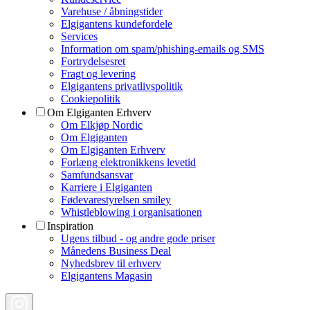
Varehuse / åbningstider
Elgigantens kundefordele
Services
Information om spam/phishing-emails og SMS
Fortrydelsesret
Fragt og levering
Elgigantens privatlivspolitik
Cookiepolitik
Om Elgiganten Erhverv
Om Elkjøp Nordic
Om Elgiganten
Om Elgiganten Erhverv
Forlæng elektronikkens levetid
Samfundsansvar
Karriere i Elgiganten
Fødevarestyrelsen smiley
Whistleblowing i organisationen
Inspiration
Ugens tilbud - og andre gode priser
Månedens Business Deal
Nyhedsbrev til erhverv
Elgigantens Magasin