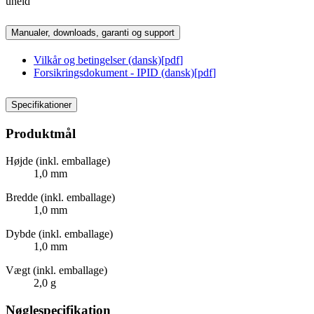
uheld
Manualer, downloads, garanti og support
Vilkår og betingelser (dansk)
[
pdf
]
Forsikringsdokument - IPID (dansk)
[
pdf
]
Specifikationer
Produktmål
Højde (inkl. emballage)
1,0 mm
Bredde (inkl. emballage)
1,0 mm
Dybde (inkl. emballage)
1,0 mm
Vægt (inkl. emballage)
2,0 g
Nøglespecifikation