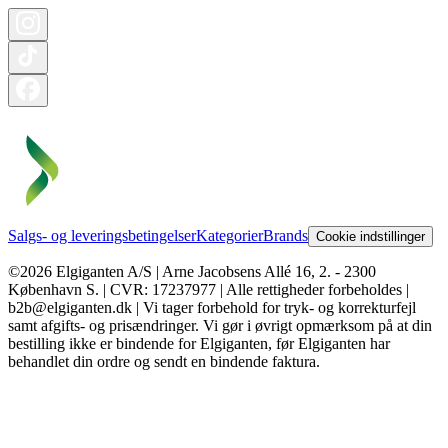
Salgs- og leveringsbetingelser
Kategorier
Brands
Cookie indstillinger
©2026 Elgiganten A/S | Arne Jacobsens Allé 16, 2. - 2300
København S. | CVR: 17237977 | Alle rettigheder forbeholdes |
b2b@elgiganten.dk | Vi tager forbehold for tryk- og korrekturfejl
samt afgifts- og prisændringer. Vi gør i øvrigt opmærksom på at din
bestilling ikke er bindende for Elgiganten, før Elgiganten har
behandlet din ordre og sendt en bindende faktura.