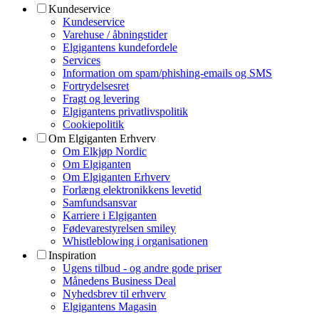
Kundeservice
Kundeservice
Varehuse / åbningstider
Elgigantens kundefordele
Services
Information om spam/phishing-emails og SMS
Fortrydelsesret
Fragt og levering
Elgigantens privatlivspolitik
Cookiepolitik
Om Elgiganten Erhverv
Om Elkjøp Nordic
Om Elgiganten
Om Elgiganten Erhverv
Forlæng elektronikkens levetid
Samfundsansvar
Karriere i Elgiganten
Fødevarestyrelsen smiley
Whistleblowing i organisationen
Inspiration
Ugens tilbud - og andre gode priser
Månedens Business Deal
Nyhedsbrev til erhverv
Elgigantens Magasin