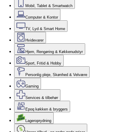
Mobil, Tablet & Smartwatch
Computer & Kontor
TV, Lyd & Smart Home
Hvidevarer
Hjem, Rengøring & Køkkenudstyr
Sport, Fritid & Hobby
Personlig pleje, Skønhed & Velvære
Gaming
Services & tilbehør
Epoq køkken & bryggers
Lageroprydning