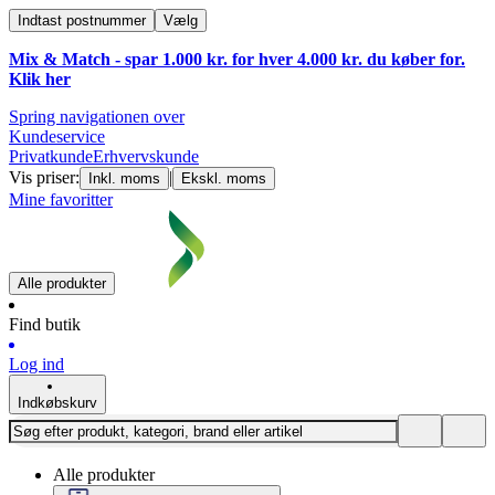
Indtast postnummer
Vælg
Mix & Match - spar 1.000 kr. for hver 4.000 kr. du køber for.
Klik
her
Spring navigationen over
Kundeservice
Privatkunde
Erhvervskunde
Vis priser:
|
Inkl. moms
Ekskl. moms
Mine favoritter
Alle produkter
Find butik
Log ind
Indkøbskurv
Alle produkter