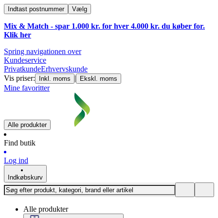
Indtast postnummer
Vælg
Mix & Match - spar 1.000 kr. for hver 4.000 kr. du køber for.
Klik
her
Spring navigationen over
Kundeservice
Privatkunde
Erhvervskunde
Vis priser:
|
Inkl. moms
Ekskl. moms
Mine favoritter
Alle produkter
Find butik
Log ind
Indkøbskurv
Alle produkter