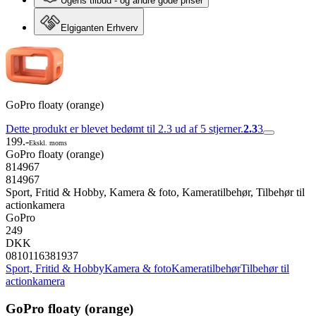
Ugens tilbud - og andre gode priser
Elgiganten Erhverv
GoPro floaty (orange)
Dette produkt er blevet bedømt til 2.3 ud af 5 stjerner.
2.3
3
199.-
Ekskl. moms
GoPro floaty (orange)
814967
814967
Sport, Fritid & Hobby, Kamera & foto, Kameratilbehør, Tilbehør til
actionkamera
GoPro
249
DKK
0810116381937
Sport, Fritid & Hobby
Kamera & foto
Kameratilbehør
Tilbehør til
actionkamera
GoPro floaty (orange)