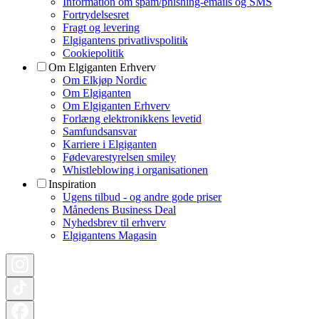
Information om spam/phishing-emails og SMS
Fortrydelsesret
Fragt og levering
Elgigantens privatlivspolitik
Cookiepolitik
Om Elgiganten Erhverv
Om Elkjøp Nordic
Om Elgiganten
Om Elgiganten Erhverv
Forlæng elektronikkens levetid
Samfundsansvar
Karriere i Elgiganten
Fødevarestyrelsen smiley
Whistleblowing i organisationen
Inspiration
Ugens tilbud - og andre gode priser
Månedens Business Deal
Nyhedsbrev til erhverv
Elgigantens Magasin