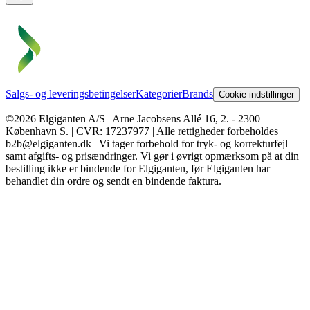
Salgs- og leveringsbetingelser
Kategorier
Brands
Cookie indstillinger
©2026 Elgiganten A/S | Arne Jacobsens Allé 16, 2. - 2300
København S. | CVR: 17237977 | Alle rettigheder forbeholdes |
b2b@elgiganten.dk | Vi tager forbehold for tryk- og korrekturfejl
samt afgifts- og prisændringer. Vi gør i øvrigt opmærksom på at din
bestilling ikke er bindende for Elgiganten, før Elgiganten har
behandlet din ordre og sendt en bindende faktura.