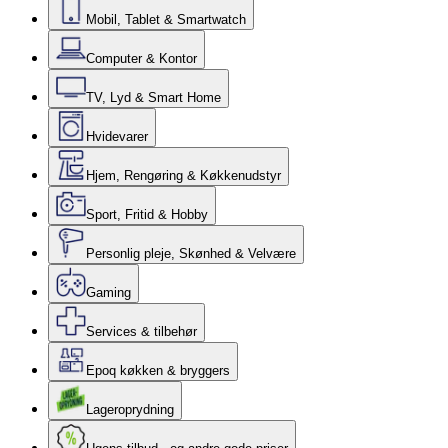
Mobil, Tablet & Smartwatch
Computer & Kontor
TV, Lyd & Smart Home
Hvidevarer
Hjem, Rengøring & Køkkenudstyr
Sport, Fritid & Hobby
Personlig pleje, Skønhed & Velvære
Gaming
Services & tilbehør
Epoq køkken & bryggers
Lageroprydning