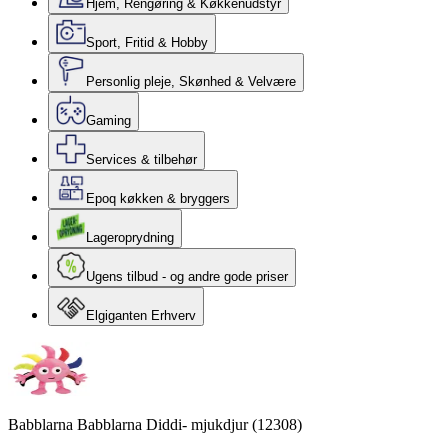
Hjem, Rengøring & Køkkenudstyr
Sport, Fritid & Hobby
Personlig pleje, Skønhed & Velvære
Gaming
Services & tilbehør
Epoq køkken & bryggers
Lageroprydning
Ugens tilbud - og andre gode priser
Elgiganten Erhverv
Babblarna Babblarna Diddi- mjukdjur (12308)