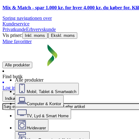
Mix & Match - spar 1.000 kr. for hver 4.000 kr. du køber for. Kl
Spring navigationen over
Kundeservice
Privatkunde
Erhvervskunde
Vis priser:
|
Inkl. moms
Ekskl. moms
Mine favoritter
Alle produkter
Find butik
Alle produkter
Log ind
Mobil, Tablet & Smartwatch
Indkøbskurv
Computer & Kontor
TV, Lyd & Smart Home
Hvidevarer