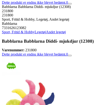
Dette produkt er endnu ikke blevet bedømt.
0
Babblarna Babblarna Diddi- mjukdjur (12308)
231800
231800
Sport, Fritid & Hobby, Legetøj, Andet legetøj
Babblarna
7331626123082
Sport, Fritid & Hobby
Legetøj
Andet legetøj
Babblarna Babblarna Diddi- mjukdjur (12308)
Varenummer:
231800
Dette produkt er endnu ikke blevet bedømt.
0