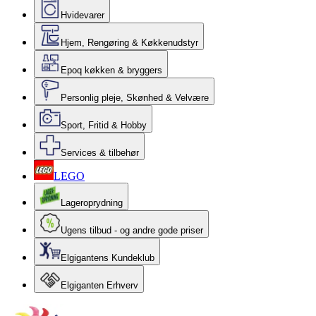
Hvidevarer
Hjem, Rengøring & Køkkenudstyr
Epoq køkken & bryggers
Personlig pleje, Skønhed & Velvære
Sport, Fritid & Hobby
Services & tilbehør
LEGO
Lageroprydning
Ugens tilbud - og andre gode priser
Elgigantens Kundeklub
Elgiganten Erhverv