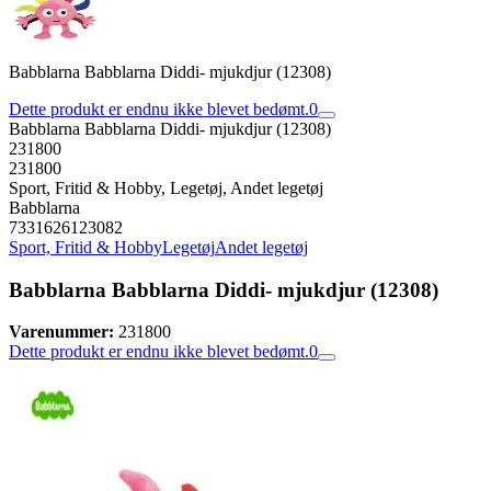
Babblarna Babblarna Diddi- mjukdjur (12308)
Dette produkt er endnu ikke blevet bedømt.
0
Babblarna Babblarna Diddi- mjukdjur (12308)
231800
231800
Sport, Fritid & Hobby, Legetøj, Andet legetøj
Babblarna
7331626123082
Sport, Fritid & Hobby
Legetøj
Andet legetøj
Babblarna Babblarna Diddi- mjukdjur (12308)
Varenummer:
231800
Dette produkt er endnu ikke blevet bedømt.
0