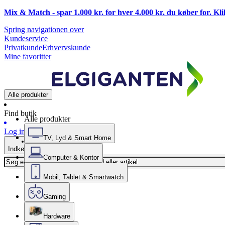
Mix & Match - spar 1.000 kr. for hver 4.000 kr. du køber for. Kl
Spring navigationen over
Kundeservice
Privatkunde
Erhvervskunde
Mine favoritter
Alle produkter
Find butik
Alle produkter
Log ind
TV, Lyd & Smart Home
Indkøbskurv
Computer & Kontor
Mobil, Tablet & Smartwatch
Gaming
Hardware