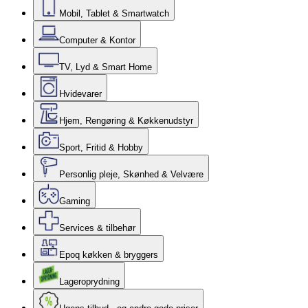
Mobil, Tablet & Smartwatch
Computer & Kontor
TV, Lyd & Smart Home
Hvidevarer
Hjem, Rengøring & Køkkenudstyr
Sport, Fritid & Hobby
Personlig pleje, Skønhed & Velvære
Gaming
Services & tilbehør
Epoq køkken & bryggers
Lageroprydning