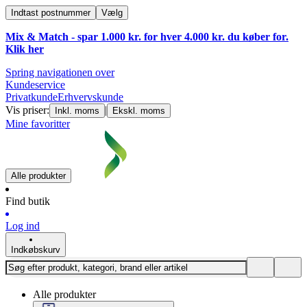
Indtast postnummer
Vælg
Mix & Match - spar 1.000 kr. for hver 4.000 kr. du køber for.
Klik
her
Spring navigationen over
Kundeservice
Privatkunde
Erhvervskunde
Vis priser:
|
Inkl. moms
Ekskl. moms
Mine favoritter
Alle produkter
Find butik
Log ind
Indkøbskurv
Alle produkter