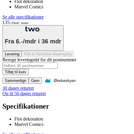
Flot dekoration
Marvel Comics
Se alle specifikationer
135.-
Ekskl. moms
Fra
6.-/mdr
i 36 mdr
Levering
Klik & Hent
Ikke tilgængelig
Beregn leveringstid for dit postnummer
Tilføj til kurv
Sammenlign
Gem
Ønskeskyen
30 dages returret
Op til 50 dages returret
Specifikationer
Flot dekoration
Marvel Comics