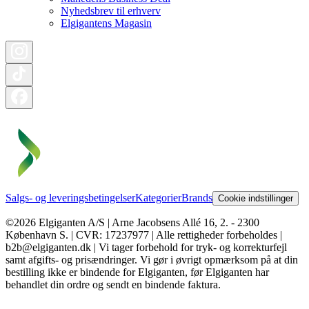
Nyhedsbrev til erhverv
Elgigantens Magasin
Salgs- og leveringsbetingelser
Kategorier
Brands
Cookie indstillinger
©2026 Elgiganten A/S | Arne Jacobsens Allé 16, 2. - 2300
København S. | CVR: 17237977 | Alle rettigheder forbeholdes |
b2b@elgiganten.dk | Vi tager forbehold for tryk- og korrekturfejl
samt afgifts- og prisændringer. Vi gør i øvrigt opmærksom på at din
bestilling ikke er bindende for Elgiganten, før Elgiganten har
behandlet din ordre og sendt en bindende faktura.