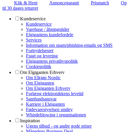
Klik & Hent
Annoncegaranti
Prismatch
Op
til 30 dages returret
Kundeservice
Kundeservice
Varehuse / åbningstider
Elgigantens kundefordele
Services
Information om spam/phishing-emails og SMS
Fortrydelsesret
Fragt og levering
Elgigantens privatlivspolitik
Cookiepolitik
Om Elgiganten Erhverv
Om Elkjøp Nordic
Om Elgiganten
Om Elgiganten Erhverv
Forlæng elektronikkens levetid
Samfundsansvar
Karriere i Elgiganten
Fødevarestyrelsen smiley
Whistleblowing i organisationen
Inspiration
Ugens tilbud - og andre gode priser
Månedens Business Deal