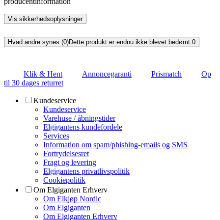
producentinformation
Vis sikkerhedsoplysninger
Hvad andre synes (0)
Dette produkt er endnu ikke blevet bedømt.
0
Klik & Hent
Annoncegaranti
Prismatch
Op
til 30 dages returret
Kundeservice
Kundeservice
Varehuse / åbningstider
Elgigantens kundefordele
Services
Information om spam/phishing-emails og SMS
Fortrydelsesret
Fragt og levering
Elgigantens privatlivspolitik
Cookiepolitik
Om Elgiganten Erhverv
Om Elkjøp Nordic
Om Elgiganten
Om Elgiganten Erhverv