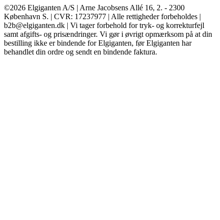
©2026 Elgiganten A/S | Arne Jacobsens Allé 16, 2. - 2300
København S. | CVR: 17237977 | Alle rettigheder forbeholdes |
b2b@elgiganten.dk | Vi tager forbehold for tryk- og korrekturfejl
samt afgifts- og prisændringer. Vi gør i øvrigt opmærksom på at din
bestilling ikke er bindende for Elgiganten, før Elgiganten har
behandlet din ordre og sendt en bindende faktura.