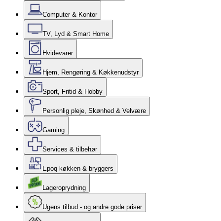
Computer & Kontor
TV, Lyd & Smart Home
Hvidevarer
Hjem, Rengøring & Køkkenudstyr
Sport, Fritid & Hobby
Personlig pleje, Skønhed & Velvære
Gaming
Services & tilbehør
Epoq køkken & bryggers
Lageroprydning
Ugens tilbud - og andre gode priser