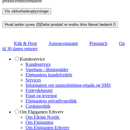
producentinformation
Vis sikkerhedsoplysninger
Hvad andre synes (0)
Dette produkt er endnu ikke blevet bedømt.
0
Klik & Hent
Annoncegaranti
Prismatch
Op
til 30 dages returret
Kundeservice
Kundeservice
Varehuse / åbningstider
Elgigantens kundefordele
Services
Information om spam/phishing-emails og SMS
Fortrydelsesret
Fragt og levering
Elgigantens privatlivspolitik
Cookiepolitik
Om Elgiganten Erhverv
Om Elkjøp Nordic
Om Elgiganten
Om Elgiganten Erhverv