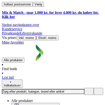
Indtast postnummer
Vælg
Mix & Match - spar 1.000 kr. for hver 4.000 kr. du køber for.
Klik
her
Spring navigationen over
Kundeservice
Privatkunde
Erhvervskunde
Vis priser:
|
Inkl. moms
Ekskl. moms
Mine favoritter
Alle produkter
Find butik
Log ind
Indkøbskurv
Alle produkter