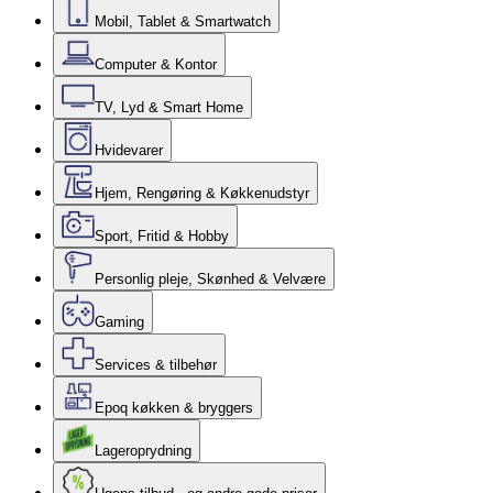
Mobil, Tablet & Smartwatch
Computer & Kontor
TV, Lyd & Smart Home
Hvidevarer
Hjem, Rengøring & Køkkenudstyr
Sport, Fritid & Hobby
Personlig pleje, Skønhed & Velvære
Gaming
Services & tilbehør
Epoq køkken & bryggers
Lageroprydning