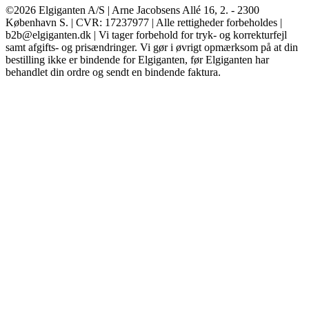
©2026 Elgiganten A/S | Arne Jacobsens Allé 16, 2. - 2300
København S. | CVR: 17237977 | Alle rettigheder forbeholdes |
b2b@elgiganten.dk | Vi tager forbehold for tryk- og korrekturfejl
samt afgifts- og prisændringer. Vi gør i øvrigt opmærksom på at din
bestilling ikke er bindende for Elgiganten, før Elgiganten har
behandlet din ordre og sendt en bindende faktura.