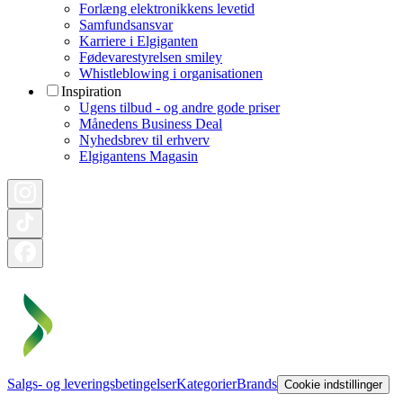
Forlæng elektronikkens levetid
Samfundsansvar
Karriere i Elgiganten
Fødevarestyrelsen smiley
Whistleblowing i organisationen
Inspiration
Ugens tilbud - og andre gode priser
Månedens Business Deal
Nyhedsbrev til erhverv
Elgigantens Magasin
Salgs- og leveringsbetingelser
Kategorier
Brands
Cookie indstillinger