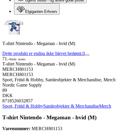
Ugens tilbud - og andre gode priser
Elgiganten Erhverv
T-shirt Nintendo - Megaman - hvid (M)
Dette produkt er endnu ikke blevet bedømt.
0
71.-
Ekskl. moms
T-shirt Nintendo - Megaman - hvid (M)
MERCH801153
MERCH801153
Sport, Fritid & Hobby, Samleobjekter & Merchandise, Merch
Nordic Game Supply
89
DKK
8718526032857
Sport, Fritid & Hobby
Samleobjekter & Merchandise
Merch
T-shirt Nintendo - Megaman - hvid (M)
Varenummer:
MERCH801153