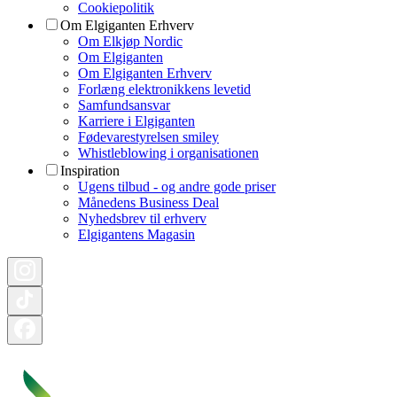
Cookiepolitik
Om Elgiganten Erhverv
Om Elkjøp Nordic
Om Elgiganten
Om Elgiganten Erhverv
Forlæng elektronikkens levetid
Samfundsansvar
Karriere i Elgiganten
Fødevarestyrelsen smiley
Whistleblowing i organisationen
Inspiration
Ugens tilbud - og andre gode priser
Månedens Business Deal
Nyhedsbrev til erhverv
Elgigantens Magasin