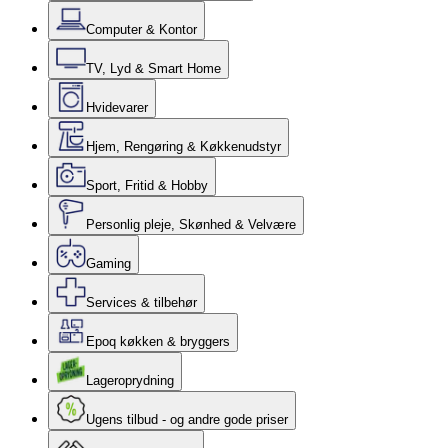
Computer & Kontor
TV, Lyd & Smart Home
Hvidevarer
Hjem, Rengøring & Køkkenudstyr
Sport, Fritid & Hobby
Personlig pleje, Skønhed & Velvære
Gaming
Services & tilbehør
Epoq køkken & bryggers
Lageroprydning
Ugens tilbud - og andre gode priser