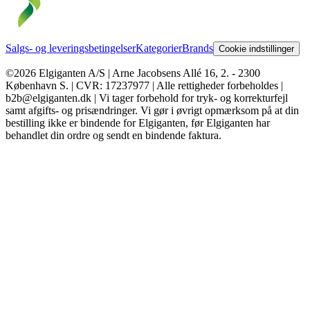
Salgs- og leveringsbetingelser
Kategorier
Brands
Cookie indstillinger
©2026 Elgiganten A/S | Arne Jacobsens Allé 16, 2. - 2300
København S. | CVR: 17237977 | Alle rettigheder forbeholdes |
b2b@elgiganten.dk | Vi tager forbehold for tryk- og korrekturfejl
samt afgifts- og prisændringer. Vi gør i øvrigt opmærksom på at din
bestilling ikke er bindende for Elgiganten, før Elgiganten har
behandlet din ordre og sendt en bindende faktura.