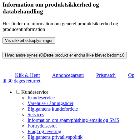
Information om produktsikkerhed og
databehandling
Her finder du information om generel produktsikkerhed og
producentinformation
Vis sikkerhedsoplysninger
Hvad andre synes (0)
Dette produkt er endnu ikke blevet bedømt.
0
Klik & Hent
Annoncegaranti
Prismatch
Op
til 30 dages returret
Kundeservice
Kundeservice
Varehuse / åbningstider
Elgigantens kundefordele
Services
Information om spam/phishing-emails og SMS
Fortrydelsesret
Fragt og levering
Elgigantens privatlivspolitik