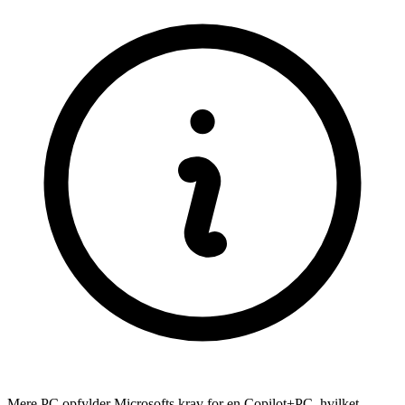
Mere PC opfylder Microsofts krav for en Copilot+PC, hvilket