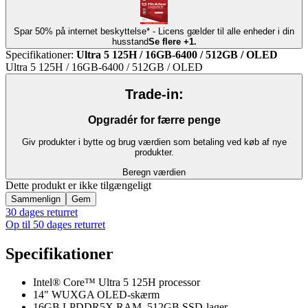
Spar 50% på internet beskyttelse* - Licens gælder til alle enheder i din
husstand
Se flere +1.
Specifikationer
:
Ultra 5 125H / 16GB-6400 / 512GB / OLED
Ultra 5 125H / 16GB-6400 / 512GB / OLED
Trade-in:
Opgradér for færre penge
Giv produkter i bytte og brug værdien som betaling ved køb af nye
produkter.
Beregn værdien
Dette produkt er ikke tilgængeligt
Sammenlign
Gem
30 dages returret
Op til 50 dages returret
Specifikationer
Intel® Core™ Ultra 5 125H processor
14" WUXGA OLED-skærm
16GB LPDDR5X RAM, 512GB SSD-lager