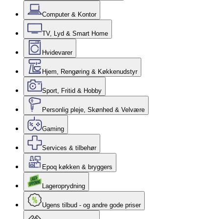
Computer & Kontor
TV, Lyd & Smart Home
Hvidevarer
Hjem, Rengøring & Køkkenudstyr
Sport, Fritid & Hobby
Personlig pleje, Skønhed & Velvære
Gaming
Services & tilbehør
Epoq køkken & bryggers
Lageroprydning
Ugens tilbud - og andre gode priser