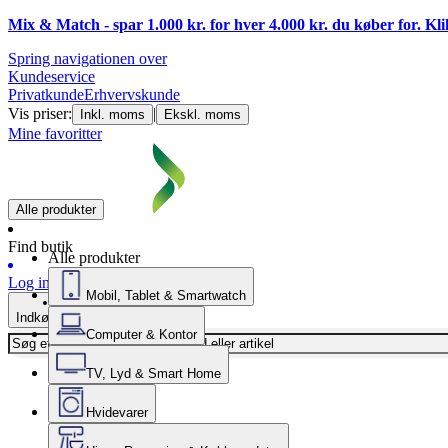
Mix & Match - spar 1.000 kr. for hver 4.000 kr. du køber for. Kl
Spring navigationen over
Kundeservice
Privatkunde
Erhvervskunde
Vis priser:
|
Inkl. moms
Ekskl. moms
Mine favoritter
Alle produkter
Find butik
Alle produkter
Log ind
Mobil, Tablet & Smartwatch
Indkøbskurv
Computer & Kontor
TV, Lyd & Smart Home
Hvidevarer