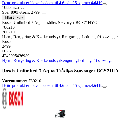
Dette produkt er blevet bedømt til 4.6 ud af 5 stjerner.
4.6
419
1999.-
Ekskl. moms
Spar 800
Førpris: 2799.-
Tilføj til kurv
Bosch Unlimited 7 Aqua Trådløs Støvsuger BCS71HYG4
780210
780210
Hjem, Rengøring & Køkkenudstyr, Rengøring, Ledningsfri støvsuger
Bosch
2499
DKK
4242005436989
Hjem, Rengøring & Køkkenudstyr
Rengøring
Ledningsfri støvsuger
Bosch Unlimited 7 Aqua Trådløs Støvsuger BCS71
Varenummer:
780210
Dette produkt er blevet bedømt til 4.6 ud af 5 stjerner.
4.6
419