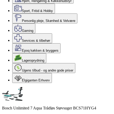
Hjem, Rengøring & Køkkenudstyr
Sport, Fritid & Hobby
Personlig pleje, Skønhed & Velvære
Gaming
Services & tilbehør
Epoq køkken & bryggers
Lageroprydning
Ugens tilbud - og andre gode priser
Elgiganten Erhverv
Bosch Unlimited 7 Aqua Trådløs Støvsuger BCS71HYG4