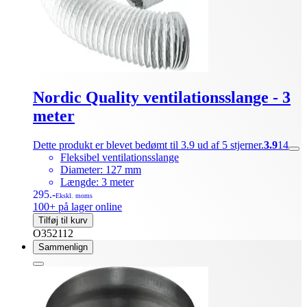
Nordic Quality ventilationsslange - 3
meter
Dette produkt er blevet bedømt til 3.9 ud af 5 stjerner.
3.9
14
Fleksibel ventilationsslange
Diameter: 127 mm
Længde: 3 meter
295.-
Ekskl. moms
100+ på lager online
Tilføj til kurv
O352112
Sammenlign