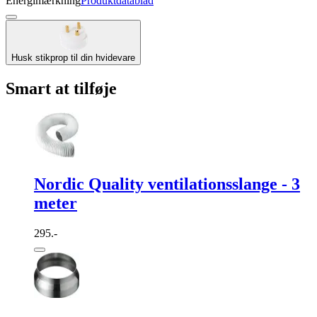
Energimærkning
Produktdatablad
Husk stikprop til din hvidevare
Smart at tilføje
Nordic Quality ventilationsslange - 3
meter
295.-