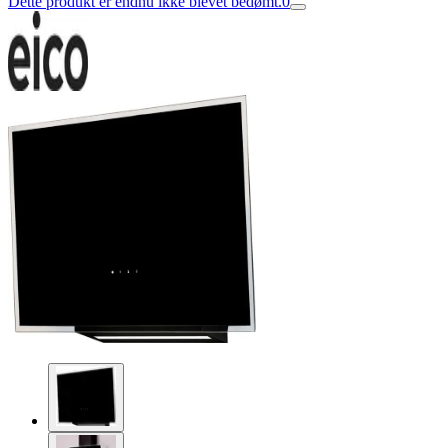
Dette produkt er endnu ikke blevet bedømt.
0