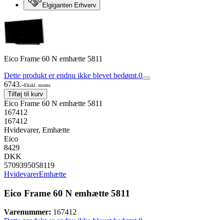
Elgiganten Erhverv
Eico Frame 60 N emhætte 5811
Dette produkt er endnu ikke blevet bedømt.
0
6743.-
Ekskl. moms
Tilføj til kurv
Eico Frame 60 N emhætte 5811
167412
167412
Hvidevarer, Emhætte
Eico
8429
DKK
5709395058119
Hvidevarer
Emhætte
Eico Frame 60 N emhætte 5811
Varenummer:
167412