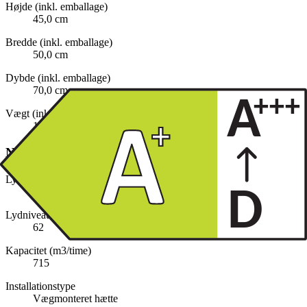
Højde (inkl. emballage)
45,0 cm
Bredde (inkl. emballage)
50,0 cm
Dybde (inkl. emballage)
70,0 cm
Vægt (inkl. emballage)
17,9 kg
Nøglespecifikation
Lydniveau, lav (dB)
43
Lydniveau, høj (dB)
62
Kapacitet (m3/time)
715
Installationstype
Vægmonteret hætte