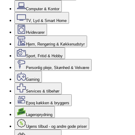
Computer & Kontor
TV, Lyd & Smart Home
Hvidevarer
Hjem, Rengøring & Køkkenudstyr
Sport, Fritid & Hobby
Personlig pleje, Skønhed & Velvære
Gaming
Services & tilbehør
Epoq køkken & bryggers
Lageroprydning
Ugens tilbud - og andre gode priser