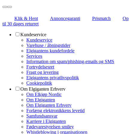
Klik & Hent
Annoncegaranti
Prismatch
Op
til 30 dages returret
Kundeservice
Kundeservice
Varehuse / åbningstider
Elgigantens kundefordele
Services
Information om spam/phishing-emails og SMS
Fortrydelsesret
Fragt og levering
Elgigantens privatlivspolitik
Cookiepolitik
Om Elgiganten Erhverv
Om Elkjøp Nordic
Om Elgiganten
Om Elgiganten Erhverv
Forlæng elektronikkens levetid
Samfundsansvar
Karriere i Elgiganten
Fødevarestyrelsen smiley
Whistleblowing i organisationen