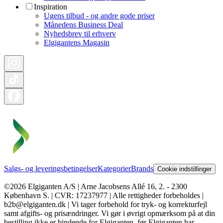
Inspiration
Ugens tilbud - og andre gode priser
Månedens Business Deal
Nyhedsbrev til erhverv
Elgigantens Magasin
Salgs- og leveringsbetingelser
Kategorier
Brands
Cookie indstillinger
©2026 Elgiganten A/S | Arne Jacobsens Allé 16, 2. - 2300
København S. | CVR: 17237977 | Alle rettigheder forbeholdes |
b2b@elgiganten.dk | Vi tager forbehold for tryk- og korrekturfejl
samt afgifts- og prisændringer. Vi gør i øvrigt opmærksom på at din
bestilling ikke er bindende for Elgiganten, før Elgiganten har