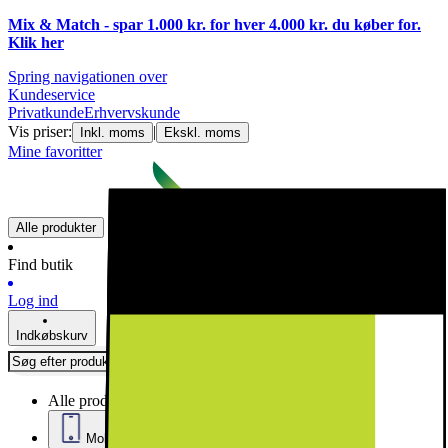
Mix & Match - spar 1.000 kr. for hver 4.000 kr. du køber for.
Klik
her
Spring navigationen over
Kundeservice
Privatkunde
Erhvervskunde
Vis priser:
|
Inkl. moms
Ekskl. moms
Mine favoritter
Alle produkter
Find butik
Log ind
Indkøbskurv
Alle produkter
Mobil, Tablet & Smartwatch