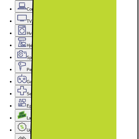
Computer & Kontor
TV, Lyd & Smart Home
Hvidevarer
Hjem, Rengøring & Køkkenudstyr
Sport, Fritid & Hobby
Personlig pleje, Skønhed & Velvære
Gaming
Services & tilbehør
Epoq køkken & bryggers
Lageroprydning
Ugens tilbud - og andre gode priser