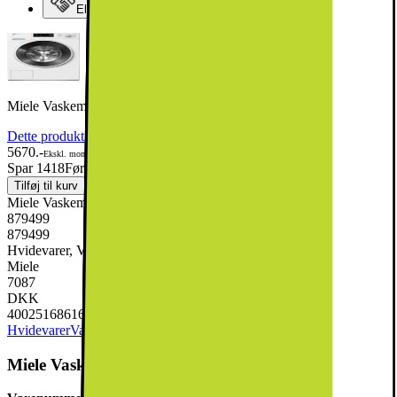
Elgiganten Erhverv
Miele Vaskemaskine WWA120 WCS Active (8kg)
Dette produkt er blevet bedømt til 5 ud af 5 stjerner.
5
2
5670.-
Ekskl. moms
Spar 1418
Førpris: 7087.-
Tilføj til kurv
Miele Vaskemaskine WWA120 WCS Active (8kg)
879499
879499
Hvidevarer, Vask & Tør, Vaskemaskine
Miele
7087
DKK
4002516861683
Hvidevarer
Vask & Tør
Vaskemaskine
Miele Vaskemaskine WWA120 WCS Active (8kg)