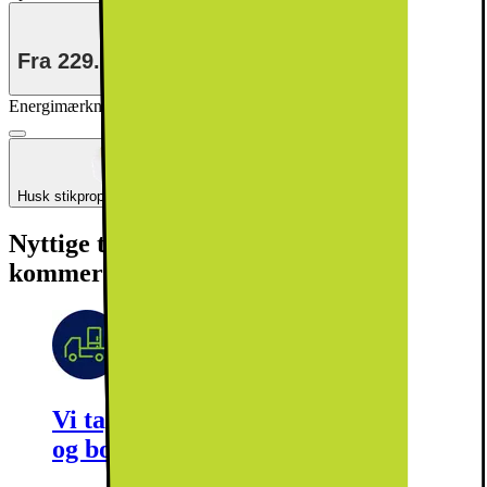
Fra
229.-/mdr
i 36 mdr
Energimærkning
Produktdatablad
Husk stikprop til din hvidevare
Nyttige tjenester (fragtomkostninger
kommer i tillæg)
Vi tager dit gamle produkt med retur
og bortskaffer det forsvarligt