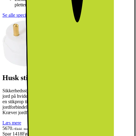
pletter
Se alle specifikationer
Husk stikprop til din hvidevare
Sikkerhedsstyrelsen SIK.DK anbefaler, at du bruger omformer til
jord på hvidevarer. Denne vare leveres uden jordforbindelse, hvorfor
en stikprop til jordforbindelse er nødvendig for at opnå
jordforbindelse. Denne kan tilkøbes i leveringsprocessen. NB!
Kræver jordforbindelse i din stikkontakt.
Læs mere
5670.-
Ekskl. moms
Spar 1418
Førpris: 7087.-