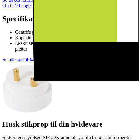
Op til 50 dages returret
Specifikationer
Centrifugeringshastighed (rpm): 1400
Kapacitet: 8 kg
Eksklusivt CapDosing-sortiment til forskellige tekstiler og
pletter
Se alle specifikationer
Husk stikprop til din hvidevare
Sikkerhedsstyrelsen SIK.DK anbefaler, at du bruger omformer til