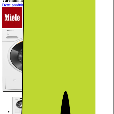
Varenummer:
879499
Dette produkt er blevet bedømt til 5 ud af 5 stjerner.
5
2