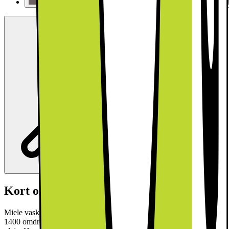
Kort om produktet
Miele vaskemaskine WWA120 WCS 8kg Active tilbyder effektiv
1400 omdrejninger centrifugering, CapDosing for skræddersyet