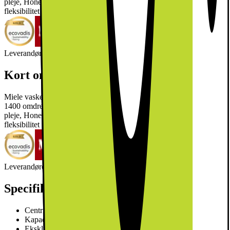
pleje, Honeycomb-tromle for skånsom vask og AddLoad for
fleksibilitet i et elegant hvidt design.
Læs mere om produktet
Leverandørens EcoVadis-score
Læs mere om EcoVadis
Kort om produktet
Miele vaskemaskine WWA120 WCS 8kg Active tilbyder effektiv
1400 omdrejninger centrifugering, CapDosing for skræddersyet
pleje, Honeycomb-tromle for skånsom vask og AddLoad for
fleksibilitet i et elegant hvidt design.
Læs mere om produktet
Leverandørens EcoVadis-score
Læs mere om EcoVadis
Specifikationer
Centrifugeringshastighed (rpm): 1400
Kapacitet: 8 kg
Eksklusivt CapDosing-sortiment til forskellige tekstiler og