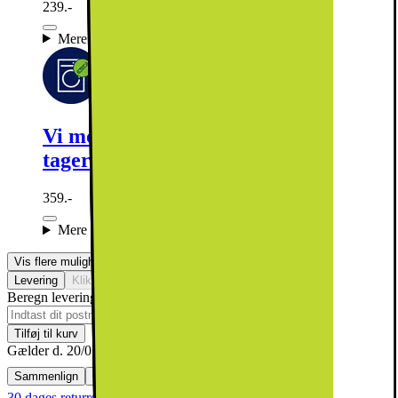
239.-
Mere information
Vi monterer din nye vaskemaskine og
tager emballagen med retur
359.-
Mere information
Vis flere muligheder
Levering
Klik & Hent
Ikke tilgængelig
Beregn leveringstid for dit postnummer
Tilføj til kurv
Gælder d. 20/07 - 09/08
Sammenlign
Gem
Ønskeskyen
30 dages returret