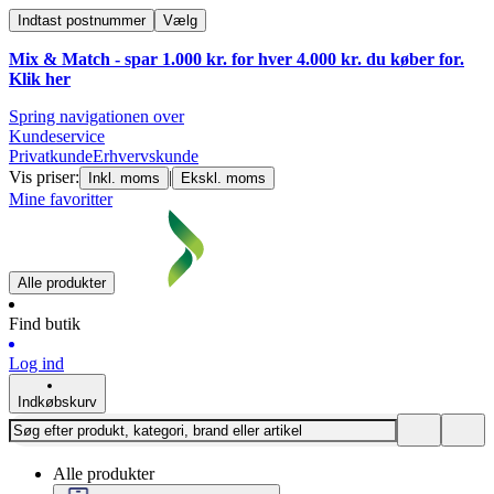
Indtast postnummer
Vælg
Mix & Match - spar 1.000 kr. for hver 4.000 kr. du køber for.
Klik
her
Spring navigationen over
Kundeservice
Privatkunde
Erhvervskunde
Vis priser:
|
Inkl. moms
Ekskl. moms
Mine favoritter
Alle produkter
Find butik
Log ind
Indkøbskurv
Alle produkter