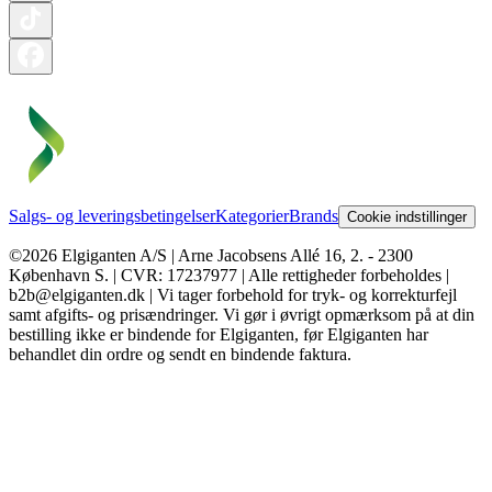
Salgs- og leveringsbetingelser
Kategorier
Brands
Cookie indstillinger
©2026 Elgiganten A/S | Arne Jacobsens Allé 16, 2. - 2300
København S. | CVR: 17237977 | Alle rettigheder forbeholdes |
b2b@elgiganten.dk | Vi tager forbehold for tryk- og korrekturfejl
samt afgifts- og prisændringer. Vi gør i øvrigt opmærksom på at din
bestilling ikke er bindende for Elgiganten, før Elgiganten har
behandlet din ordre og sendt en bindende faktura.