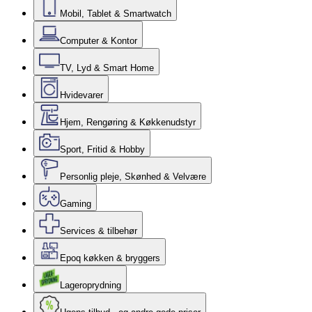
Mobil, Tablet & Smartwatch
Computer & Kontor
TV, Lyd & Smart Home
Hvidevarer
Hjem, Rengøring & Køkkenudstyr
Sport, Fritid & Hobby
Personlig pleje, Skønhed & Velvære
Gaming
Services & tilbehør
Epoq køkken & bryggers
Lageroprydning