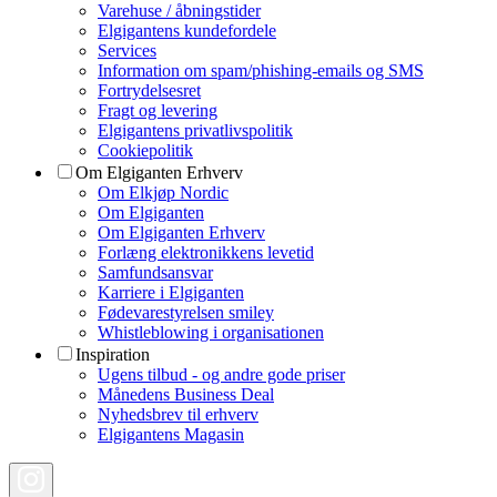
Varehuse / åbningstider
Elgigantens kundefordele
Services
Information om spam/phishing-emails og SMS
Fortrydelsesret
Fragt og levering
Elgigantens privatlivspolitik
Cookiepolitik
Om Elgiganten Erhverv
Om Elkjøp Nordic
Om Elgiganten
Om Elgiganten Erhverv
Forlæng elektronikkens levetid
Samfundsansvar
Karriere i Elgiganten
Fødevarestyrelsen smiley
Whistleblowing i organisationen
Inspiration
Ugens tilbud - og andre gode priser
Månedens Business Deal
Nyhedsbrev til erhverv
Elgigantens Magasin