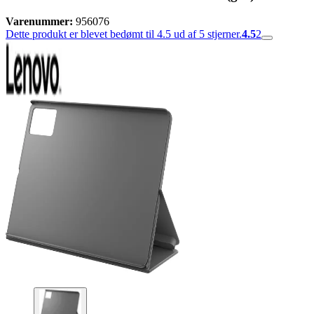
Varenummer:
956076
Dette produkt er blevet bedømt til 4.5 ud af 5 stjerner.
4.5
2