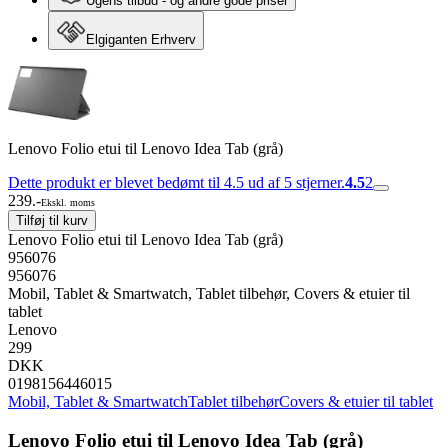
Ugens tilbud - og andre gode priser
Elgiganten Erhverv
Lenovo Folio etui til Lenovo Idea Tab (grå)
Dette produkt er blevet bedømt til 4.5 ud af 5 stjerner.
4.5
2
239.-
Ekskl. moms
Tilføj til kurv
Lenovo Folio etui til Lenovo Idea Tab (grå)
956076
956076
Mobil, Tablet & Smartwatch, Tablet tilbehør, Covers & etuier til
tablet
Lenovo
299
DKK
0198156446015
Mobil, Tablet & Smartwatch
Tablet tilbehør
Covers & etuier til tablet
Lenovo Folio etui til Lenovo Idea Tab (grå)