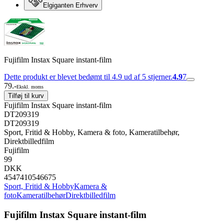
Elgiganten Erhverv
Fujifilm Instax Square instant-film
Dette produkt er blevet bedømt til 4.9 ud af 5 stjerner.
4.9
7
79.-
Ekskl. moms
Tilføj til kurv
Fujifilm Instax Square instant-film
DT209319
DT209319
Sport, Fritid & Hobby, Kamera & foto, Kameratilbehør,
Direktbilledfilm
Fujifilm
99
DKK
4547410546675
Sport, Fritid & Hobby
Kamera &
foto
Kameratilbehør
Direktbilledfilm
Fujifilm Instax Square instant-film