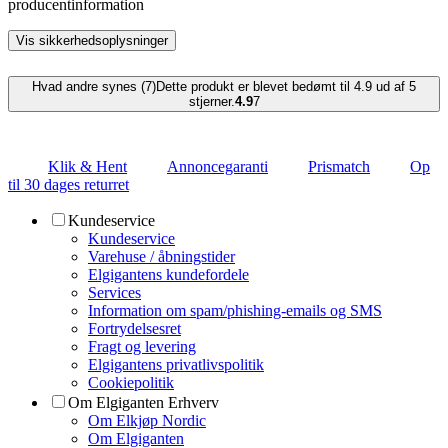
producentinformation
Vis sikkerhedsoplysninger
Hvad andre synes (7)
Dette produkt er blevet bedømt til 4.9 ud af 5
stjerner.
4.9
7
Klik & Hent
Annoncegaranti
Prismatch
Op
til 30 dages returret
Kundeservice
Kundeservice
Varehuse / åbningstider
Elgigantens kundefordele
Services
Information om spam/phishing-emails og SMS
Fortrydelsesret
Fragt og levering
Elgigantens privatlivspolitik
Cookiepolitik
Om Elgiganten Erhverv
Om Elkjøp Nordic
Om Elgiganten