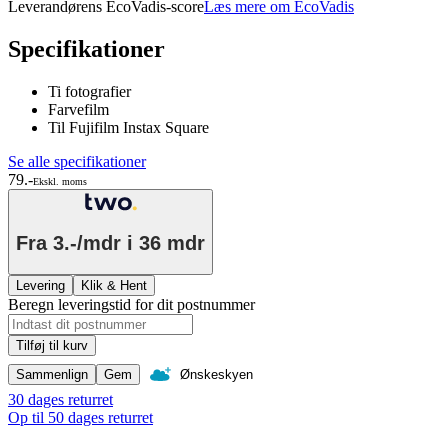
Leverandørens EcoVadis-score
Læs mere om EcoVadis
Specifikationer
Ti fotografier
Farvefilm
Til Fujifilm Instax Square
Se alle specifikationer
79.-
Ekskl. moms
Fra
3.-/mdr
i 36 mdr
Levering
Klik & Hent
Beregn leveringstid for dit postnummer
Tilføj til kurv
Sammenlign
Gem
Ønskeskyen
30 dages returret
Op til 50 dages returret