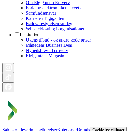
Om Elgiganten Erhverv
Forlæng elektronikkens levetid
Samfundsansvar
Karriere i Elgiganten
Fødevarestyrelsen smiley
Whistleblowing i organisationen
Inspiration
Ugens tilbud - og andre gode priser
Månedens Business Deal
Nyhedsbrev til erhverv
Elgigantens Magasin
Salgs- og leveringsbetingelser
Kategorier
Brands
Cookie indstillinger