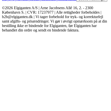
©2026 Elgiganten A/S | Arne Jacobsens Allé 16, 2. - 2300
København S. | CVR: 17237977 | Alle rettigheder forbeholdes |
b2b@elgiganten.dk | Vi tager forbehold for tryk- og korrekturfejl
samt afgifts- og prisændringer. Vi gør i øvrigt opmærksom på at din
bestilling ikke er bindende for Elgiganten, før Elgiganten har
behandlet din ordre og sendt en bindende faktura.