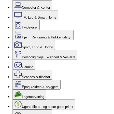
Computer & Kontor
TV, Lyd & Smart Home
Hvidevarer
Hjem, Rengøring & Køkkenudstyr
Sport, Fritid & Hobby
Personlig pleje, Skønhed & Velvære
Gaming
Services & tilbehør
Epoq køkken & bryggers
Lageroprydning
Ugens tilbud - og andre gode priser