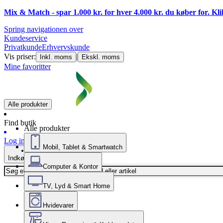
Mix & Match - spar 1.000 kr. for hver 4.000 kr. du køber for. Kl
Spring navigationen over
Kundeservice
Privatkunde
Erhvervskunde
Vis priser:
|
Inkl. moms
Ekskl. moms
Mine favoritter
Alle produkter
Find butik
Alle produkter
Log ind
Mobil, Tablet & Smartwatch
Indkøbskurv
Computer & Kontor
TV, Lyd & Smart Home
Hvidevarer