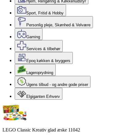
Hjem, Rengøring & Køkkenudstyr
Sport, Fritid & Hobby
Personlig pleje, Skønhed & Velvære
Gaming
Services & tilbehør
Epoq køkken & bryggers
Lageroprydning
Ugens tilbud - og andre gode priser
Elgiganten Erhverv
LEGO Classic Kreativ glad æske 11042