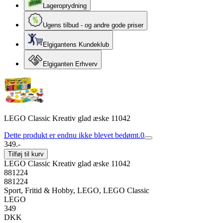
Lageroprydning
Ugens tilbud - og andre gode priser
Elgigantens Kundeklub
Elgiganten Erhverv
LEGO Classic Kreativ glad æske 11042
Dette produkt er endnu ikke blevet bedømt.
0
349.-
Tilføj til kurv
LEGO Classic Kreativ glad æske 11042
881224
881224
Sport, Fritid & Hobby, LEGO, LEGO Classic
LEGO
349
DKK