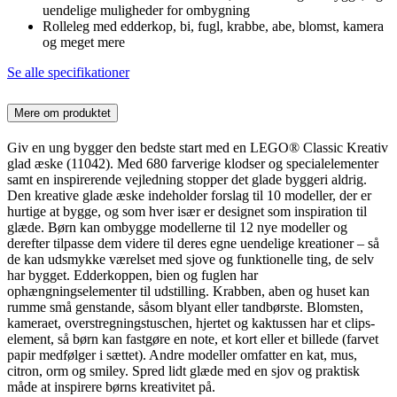
uendelige muligheder for ombygning
Rolleleg med edderkop, bi, fugl, krabbe, abe, blomst, kamera
og meget mere
Se alle specifikationer
Mere om produktet
Giv en ung bygger den bedste start med en LEGO® Classic Kreativ
glad æske (11042). Med 680 farverige klodser og specialelementer
samt en inspirerende vejledning stopper det glade byggeri aldrig.
Den kreative glade æske indeholder forslag til 10 modeller, der er
hurtige at bygge, og som hver især er designet som inspiration til
glæde. Børn kan ombygge modellerne til 12 nye modeller og
derefter tilpasse dem videre til deres egne uendelige kreationer – så
de kan udsmykke værelset med sjove og funktionelle ting, de selv
har bygget. Edderkoppen, bien og fuglen har
ophængningselementer til udstilling. Krabben, aben og huset kan
rumme små genstande, såsom blyant eller tandbørste. Blomsten,
kameraet, overstregningstuschen, hjertet og kaktussen har et clips-
element, så børn kan fastgøre en note, et kort eller et billede (farvet
papir medfølger i sættet). Andre modeller omfatter en kat, mus,
citron, orm og smiley. Spred lidt glæde med en sjov og praktisk
måde at inspirere børns kreativitet på.