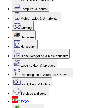
Computer & Kontor
Mobil, Tablet & Smartwatch
Gaming
Hardware
Hvidevarer
Hjem, Rengøring & Køkkenudstyr
Epoq køkken & bryggers
Personlig pleje, Skønhed & Velvære
Sport, Fritid & Hobby
Services & tilbehør
LEGO