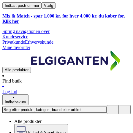
Indtast postnummer
Vælg
Mix & Match - spar 1.000 kr. for hver 4.000 kr. du køber for.
Klik
her
Spring navigationen over
Kundeservice
Privatkunde
Erhvervskunde
Mine favoritter
Alle produkter
Find butik
Log ind
Indkøbskurv
Alle produkter
TV, Lyd & Smart Home