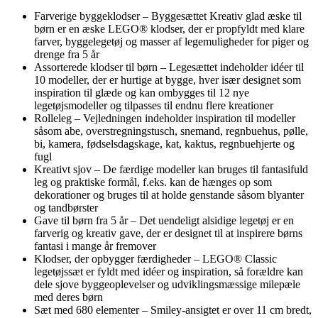
Farverige byggeklodser – Byggesættet Kreativ glad æske til
børn er en æske LEGO® klodser, der er propfyldt med klare
farver, byggelegetøj og masser af legemuligheder for piger og
drenge fra 5 år
Assorterede klodser til børn – Legesættet indeholder idéer til
10 modeller, der er hurtige at bygge, hver især designet som
inspiration til glæde og kan ombygges til 12 nye
legetøjsmodeller og tilpasses til endnu flere kreationer
Rolleleg – Vejledningen indeholder inspiration til modeller
såsom abe, overstregningstusch, snemand, regnbuehus, pølle,
bi, kamera, fødselsdagskage, kat, kaktus, regnbuehjerte og
fugl
Kreativt sjov – De færdige modeller kan bruges til fantasifuld
leg og praktiske formål, f.eks. kan de hænges op som
dekorationer og bruges til at holde genstande såsom blyanter
og tandbørster
Gave til børn fra 5 år – Det uendeligt alsidige legetøj er en
farverig og kreativ gave, der er designet til at inspirere børns
fantasi i mange år fremover
Klodser, der opbygger færdigheder – LEGO® Classic
legetøjssæt er fyldt med idéer og inspiration, så forældre kan
dele sjove byggeoplevelser og udviklingsmæssige milepæle
med deres børn
Sæt med 680 elementer – Smiley-ansigtet er over 11 cm bredt,