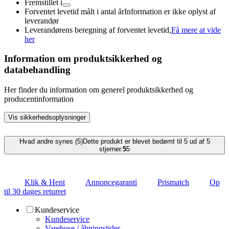
Fremstillet i
Forventet levetid målt i antal år
Information er ikke oplyst af
leverandør
Leverandørens beregning af forventet levetid,
Få mere at vide
her
Information om produktsikkerhed og
databehandling
Her finder du information om generel produktsikkerhed og
producentinformation
Vis sikkerhedsoplysninger
Hvad andre synes (5)
Dette produkt er blevet bedømt til 5 ud af 5
stjerner.
5
5
Klik & Hent
Annoncegaranti
Prismatch
Op
til 30 dages returret
Kundeservice
Kundeservice
Varehuse / åbningstider