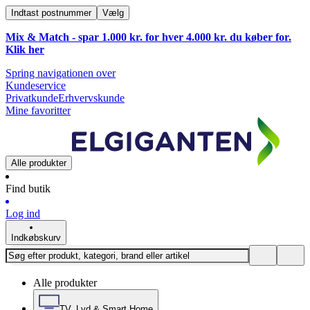
Indtast postnummer
Vælg
Mix & Match - spar 1.000 kr. for hver 4.000 kr. du køber for.
Klik
her
Spring navigationen over
Kundeservice
Privatkunde
Erhvervskunde
Mine favoritter
Alle produkter
Find butik
Log ind
Indkøbskurv
Alle produkter
TV, Lyd & Smart Home