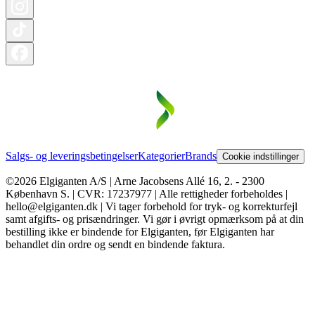
Salgs- og leveringsbetingelser
Kategorier
Brands
Cookie indstillinger
©2026 Elgiganten A/S | Arne Jacobsens Allé 16, 2. - 2300
København S. | CVR: 17237977 | Alle rettigheder forbeholdes |
hello@elgiganten.dk | Vi tager forbehold for tryk- og korrekturfejl
samt afgifts- og prisændringer. Vi gør i øvrigt opmærksom på at din
bestilling ikke er bindende for Elgiganten, før Elgiganten har
behandlet din ordre og sendt en bindende faktura.