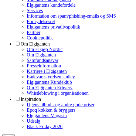
Elgigantens kundefordele
Services
Information om spam/phishing-emails og SMS
Fortrydelsesret
Elgigantens privatlivspolitik
Partner
Cookiepolitik
Om Elgiganten
Om Elkjøp Nordic
Om Elgiganten
Samfundsansvar
Presseinformation
Karriere i Elgiganten
Fødevarestyrelsen smiley
Elgigantens Kundeklub
Om Elgiganten Erhverv
Whistleblowing i organisationen
Inspiration
Ugens tilbud - og andre gode priser
Epoq køkken & bryggers
Elgigantens Magasin
Udsalg
Black Friday 2026