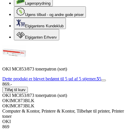
Lageroprydning
Ugens tilbud - og andre gode priser
Elgigantens Kundeklub
Elgiganten Erhverv
OKI MC853/873 tonerpatron (sort)
Dette produkt er blevet bedømt til 5 ud af 5 stjerner.
5
5
869.-
Tilføj til kurv
OKI MC853/873 tonerpatron (sort)
OKIMC873BLK
OKIMC873BLK
Computer & Kontor, Printere & Kontor, Tilbehør til printer, Printer
toner
OKI
869