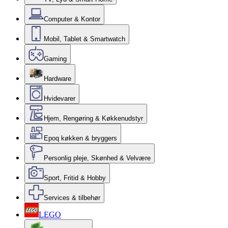
Computer & Kontor
Mobil, Tablet & Smartwatch
Gaming
Hardware
Hvidevarer
Hjem, Rengøring & Køkkenudstyr
Epoq køkken & bryggers
Personlig pleje, Skønhed & Velvære
Sport, Fritid & Hobby
Services & tilbehør
LEGO