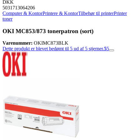
DKK
5031713064206
Computer & Kontor
Printere & Kontor
Tilbehør til printer
Printer
toner
OKI MC853/873 tonerpatron (sort)
Varenummer:
OKIMC873BLK
Dette produkt er blevet bedømt til 5 ud af 5 stjerner.
5
5