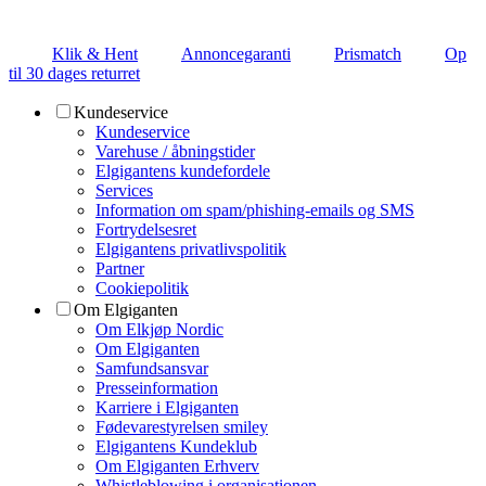
Klik & Hent
Annoncegaranti
Prismatch
Op
til 30 dages returret
Kundeservice
Kundeservice
Varehuse / åbningstider
Elgigantens kundefordele
Services
Information om spam/phishing-emails og SMS
Fortrydelsesret
Elgigantens privatlivspolitik
Partner
Cookiepolitik
Om Elgiganten
Om Elkjøp Nordic
Om Elgiganten
Samfundsansvar
Presseinformation
Karriere i Elgiganten
Fødevarestyrelsen smiley
Elgigantens Kundeklub
Om Elgiganten Erhverv
Whistleblowing i organisationen