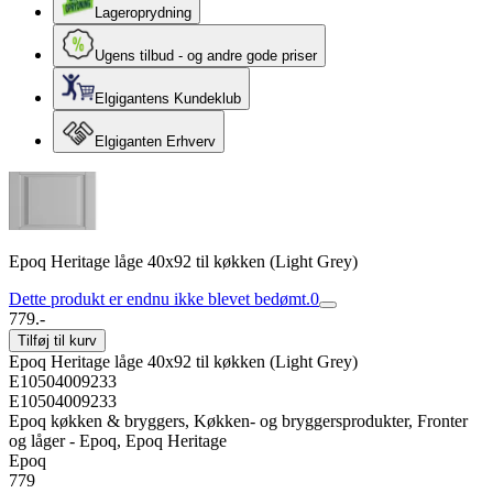
Lageroprydning
Ugens tilbud - og andre gode priser
Elgigantens Kundeklub
Elgiganten Erhverv
Epoq Heritage låge 40x92 til køkken (Light Grey)
Dette produkt er endnu ikke blevet bedømt.
0
779.-
Tilføj til kurv
Epoq Heritage låge 40x92 til køkken (Light Grey)
E10504009233
E10504009233
Epoq køkken & bryggers, Køkken- og bryggersprodukter, Fronter
og låger - Epoq, Epoq Heritage
Epoq
779