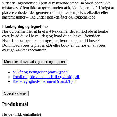
slidende ingredienser. Fjern al resterende sæbe, så overfladen ikke
misfarves. Glem ikke at tørre bunden af køkkenlågerne af. Undgå at
placere enheder, der genererer damp – eksempelvis elkedler eller
kaffemaskiner – lige under køkkenlåger og køkkenskabe.
Planlægning og tegnetime
Når du planlægger at få et nyt køkken er det en god idé at tænke
over, hvad du vil have i dag og hvad du vil have i fremtiden.
Hvordan skal køkkenet bruges, og hvor mange er I i huset?
Download vores tegneværktøj eller book en tid hos en af vores
dygtige køkkenspecialister.
Manualer, downloads, garanti og support
Vilkår og betingelser (dansk)
[
pdf
]
Forsikringsdokument - IPID (dansk)
[
pdf
]
Bæredygtighedsdokument (dansk)
[
pdf
]
Specifikationer
Produktmål
Højde (inkl. emballage)