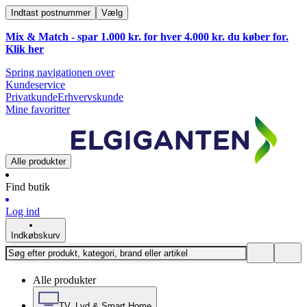
Indtast postnummer
Vælg
Mix & Match - spar 1.000 kr. for hver 4.000 kr. du køber for.
Klik
her
Spring navigationen over
Kundeservice
Privatkunde
Erhvervskunde
Mine favoritter
Alle produkter
Find butik
Log ind
Indkøbskurv
Alle produkter
TV, Lyd & Smart Home