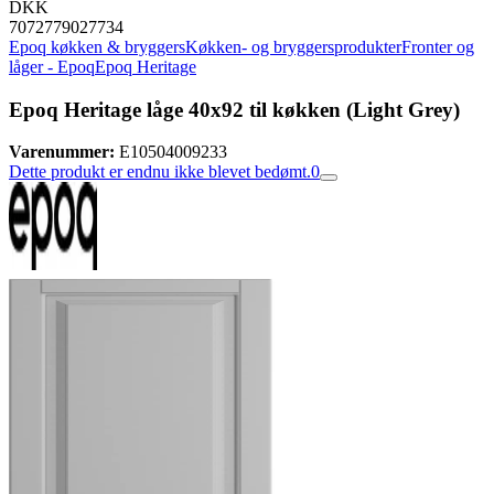
DKK
7072779027734
Epoq køkken & bryggers
Køkken- og bryggersprodukter
Fronter og
låger - Epoq
Epoq Heritage
Epoq Heritage låge 40x92 til køkken (Light Grey)
Varenummer:
E10504009233
Dette produkt er endnu ikke blevet bedømt.
0