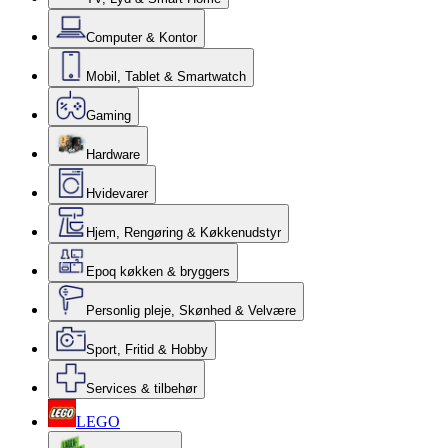
Computer & Kontor
Mobil, Tablet & Smartwatch
Gaming
Hardware
Hvidevarer
Hjem, Rengøring & Køkkenudstyr
Epoq køkken & bryggers
Personlig pleje, Skønhed & Velvære
Sport, Fritid & Hobby
Services & tilbehør
LEGO