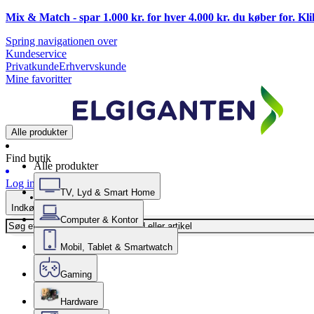
Mix & Match - spar 1.000 kr. for hver 4.000 kr. du køber for. Kl
Spring navigationen over
Kundeservice
Privatkunde
Erhvervskunde
Mine favoritter
Alle produkter
Find butik
Alle produkter
Log ind
TV, Lyd & Smart Home
Indkøbskurv
Computer & Kontor
Mobil, Tablet & Smartwatch
Gaming
Hardware