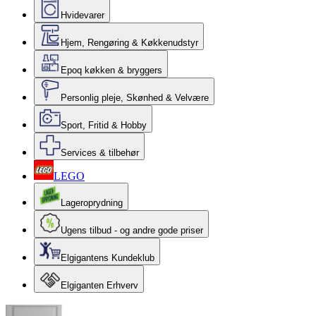
Hvidevarer
Hjem, Rengøring & Køkkenudstyr
Epoq køkken & bryggers
Personlig pleje, Skønhed & Velvære
Sport, Fritid & Hobby
Services & tilbehør
LEGO
Lageroprydning
Ugens tilbud - og andre gode priser
Elgigantens Kundeklub
Elgiganten Erhverv