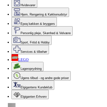
Hvidevarer
Hjem, Rengøring & Køkkenudstyr
Epoq køkken & bryggers
Personlig pleje, Skønhed & Velvære
Sport, Fritid & Hobby
Services & tilbehør
LEGO
Lageroprydning
Ugens tilbud - og andre gode priser
Elgigantens Kundeklub
Elgiganten Erhverv