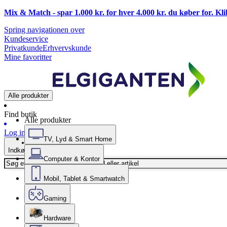
Mix & Match - spar 1.000 kr. for hver 4.000 kr. du køber for. Kl
Spring navigationen over
Kundeservice
Privatkunde
Erhvervskunde
Mine favoritter
Alle produkter
Find butik
Alle produkter
Log ind
TV, Lyd & Smart Home
Indkøbskurv
Computer & Kontor
Mobil, Tablet & Smartwatch
Gaming
Hardware