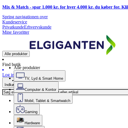
Mix & Match - spar 1.000 kr. for hver 4.000 kr. du køber for. Kl
Spring navigationen over
Kundeservice
Privatkunde
Erhvervskunde
Mine favoritter
Alle produkter
Find butik
Alle produkter
Log ind
TV, Lyd & Smart Home
Indkøbskurv
Computer & Kontor
Mobil, Tablet & Smartwatch
Gaming
Hardware