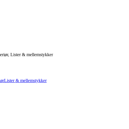
riør, Lister & mellemstykker
iør
Lister & mellemstykker