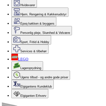
Hvidevarer
Hjem, Rengøring & Køkkenudstyr
Epoq køkken & bryggers
Personlig pleje, Skønhed & Velvære
Sport, Fritid & Hobby
Services & tilbehør
LEGO
Lageroprydning
Ugens tilbud - og andre gode priser
Elgigantens Kundeklub
Elgiganten Erhverv