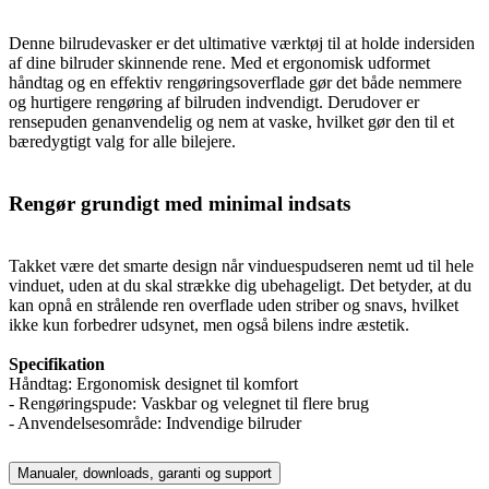
Denne bilrudevasker er det ultimative værktøj til at holde indersiden
af ​​dine bilruder skinnende rene. Med et ergonomisk udformet
håndtag og en effektiv rengøringsoverflade gør det både nemmere
og hurtigere rengøring af bilruden indvendigt. Derudover er
rensepuden genanvendelig og nem at vaske, hvilket gør den til et
bæredygtigt valg for alle bilejere.
Rengør grundigt med minimal indsats
Takket være det smarte design når vinduespudseren nemt ud til hele
vinduet, uden at du skal strække dig ubehageligt. Det betyder, at du
kan opnå en strålende ren overflade uden striber og snavs, hvilket
ikke kun forbedrer udsynet, men også bilens indre æstetik.
Specifikation
Håndtag: Ergonomisk designet til komfort
- Rengøringspude: Vaskbar og velegnet til flere brug
- Anvendelsesområde: Indvendige bilruder
Manualer, downloads, garanti og support