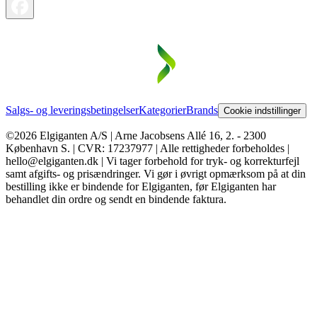
Salgs- og leveringsbetingelser
Kategorier
Brands
Cookie indstillinger
©2026 Elgiganten A/S | Arne Jacobsens Allé 16, 2. - 2300
København S. | CVR: 17237977 | Alle rettigheder forbeholdes |
hello@elgiganten.dk | Vi tager forbehold for tryk- og korrekturfejl
samt afgifts- og prisændringer. Vi gør i øvrigt opmærksom på at din
bestilling ikke er bindende for Elgiganten, før Elgiganten har
behandlet din ordre og sendt en bindende faktura.