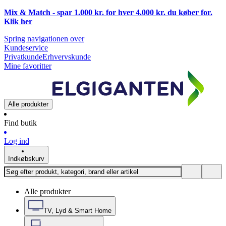
Mix & Match - spar 1.000 kr. for hver 4.000 kr. du køber for.
Klik
her
Spring navigationen over
Kundeservice
Privatkunde
Erhvervskunde
Mine favoritter
Alle produkter
Find butik
Log ind
Indkøbskurv
Alle produkter
TV, Lyd & Smart Home