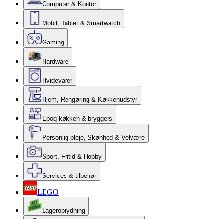
Computer & Kontor
Mobil, Tablet & Smartwatch
Gaming
Hardware
Hvidevarer
Hjem, Rengøring & Køkkenudstyr
Epoq køkken & bryggers
Personlig pleje, Skønhed & Velvære
Sport, Fritid & Hobby
Services & tilbehør
LEGO
Lageroprydning