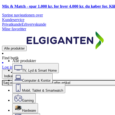
Mix & Match - spar 1.000 kr. for hver 4.000 kr. du køber for. Kl
Spring navigationen over
Kundeservice
Privatkunde
Erhvervskunde
Mine favoritter
Alle produkter
Find butik
Alle produkter
Log ind
TV, Lyd & Smart Home
Indkøbskurv
Computer & Kontor
Mobil, Tablet & Smartwatch
Gaming
Hardware