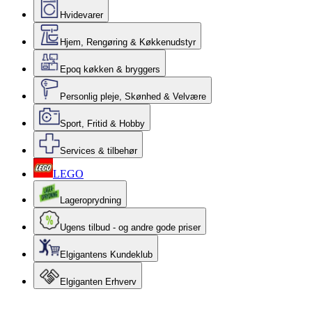
Hvidevarer
Hjem, Rengøring & Køkkenudstyr
Epoq køkken & bryggers
Personlig pleje, Skønhed & Velvære
Sport, Fritid & Hobby
Services & tilbehør
LEGO
Lageroprydning
Ugens tilbud - og andre gode priser
Elgigantens Kundeklub
Elgiganten Erhverv