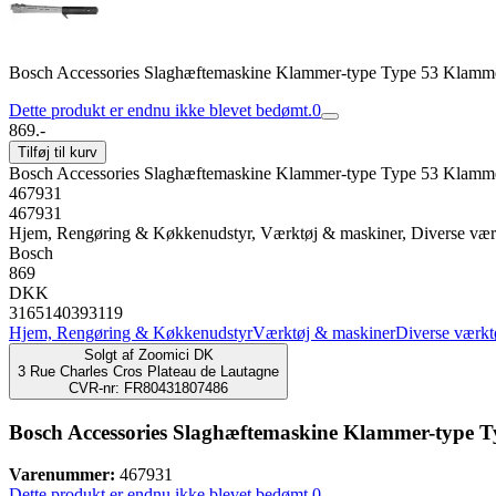
Bosch Accessories Slaghæftemaskine Klammer-type Type 53 Klamm
Dette produkt er endnu ikke blevet bedømt.
0
869.-
Tilføj til kurv
Bosch Accessories Slaghæftemaskine Klammer-type Type 53 Klamm
467931
467931
Hjem, Rengøring & Køkkenudstyr, Værktøj & maskiner, Diverse vær
Bosch
869
DKK
3165140393119
Hjem, Rengøring & Køkkenudstyr
Værktøj & maskiner
Diverse værkt
Solgt af
Zoomici DK
3 Rue Charles Cros Plateau de Lautagne
CVR-nr: FR80431807486
Bosch Accessories Slaghæftemaskine Klammer-type 
Varenummer:
467931
Dette produkt er endnu ikke blevet bedømt.
0