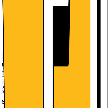
Vi monterer din nye køleskab/fryser
og tager emballagen med retur
449.-
Mere information
Vis flere muligheder
Levering
Klik & Hent
Ikke tilgængelig
Beregn leveringstid for dit postnummer
Tilføj til kurv
Sammenlign
Gem
Ønskeskyen
30 dages returret
50 dages returret som klubmedlem
Specifikationer