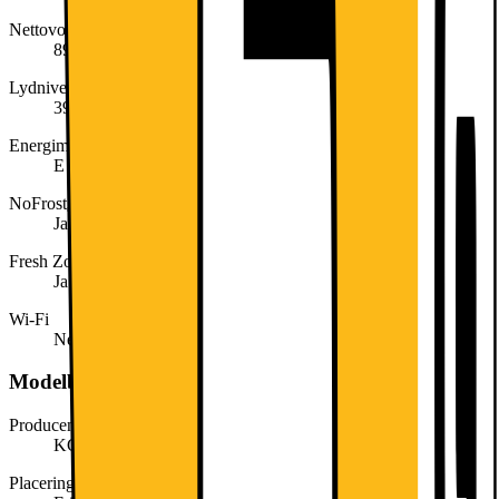
Nettovolumen frys (liter)
89
Lydniveau (dB)
39
Energimærke
E
NoFrost
Ja
Fresh Zone opbevaringsskuffe
Ja
Wi-Fi
Nej
Modelbeskrivelse
Producentens varenummer
KGN36VWED
Placering