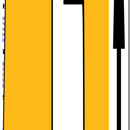
Kort om produktet
Bosch Series 4 kølefryseskabet KGN36VWED med NoFrost,
SuperFreezing og VitaFresh er en perfekt måde at holde dine
madvarer friske på. Den har praktisk adgang og overblik over
indretningen med EasyAccess hylderne og LED-lyset.
Læs mere om
produktet
Kort om produktet
Bosch Series 4 kølefryseskabet KGN36VWED med NoFrost,
SuperFreezing og VitaFresh er en perfekt måde at holde dine
madvarer friske på. Den har praktisk adgang og overblik over
indretningen med EasyAccess hylderne og LED-lyset.
Læs mere om
produktet
Specifikationer
Højde: 186 cm
Bredde: 60 cm
Kapacitet: 337/89 l
Se alle specifikationer