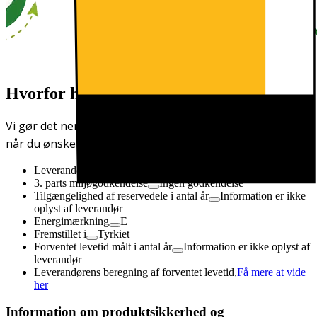
Hvorfor har vi miljøparametre?
Vi gør det nemmere for dig at foretage mere oplyste valg.
når du ønsker at købe ny elektronik.
Leverandørens EcoVadis-score
3. parts miljøgodkendelse
Ingen godkendelse
Tilgængelighed af reservedele i antal år
Information er ikke
oplyst af leverandør
Energimærkning
E
Fremstillet i
Tyrkiet
Forventet levetid målt i antal år
Information er ikke oplyst af
leverandør
Leverandørens beregning af forventet levetid,
Få mere at vide
her
Information om produktsikkerhed og