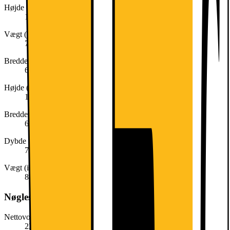
Højde (cm)
186
Vægt (kg)
74.49
Bredde (cm)
60
Højde (inkl. emballage)
192,0 cm
Bredde (inkl. emballage)
66,0 cm
Dybde (inkl. emballage)
76,0 cm
Vægt (inkl. emballage)
81,5 kg
Nøglespecifikation
Nettovolumen køl (liter)
237