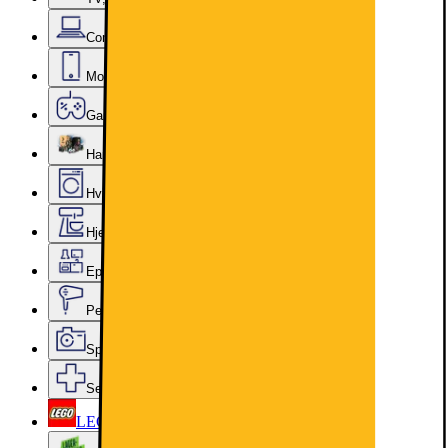
Computer & Kontor
Mobil, Tablet & Smartwatch
Gaming
Hardware
Hvidevarer
Hjem, Rengøring & Køkkenudstyr
Epoq køkken & bryggers
Personlig pleje, Skønhed & Velvære
Sport, Fritid & Hobby
Services & tilbehør
LEGO