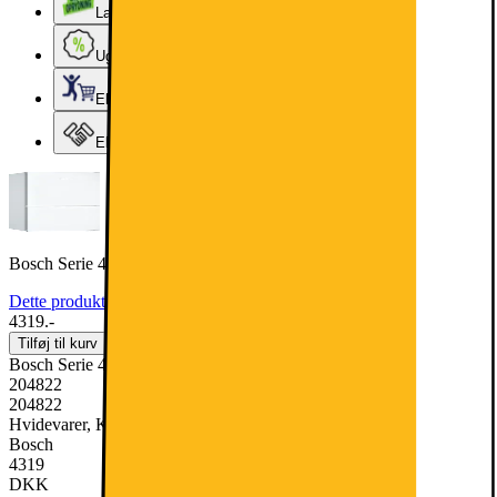
Lageroprydning
Ugens tilbud - og andre gode priser
Elgigantens Kundeklub
Elgiganten Erhverv
Bosch Serie 4 Kølefryseskab KGN36VWED (hvid)
Dette produkt er blevet bedømt til 4.8 ud af 5 stjerner.
4.8
2817
4319.-
Tilføj til kurv
Bosch Serie 4 Kølefryseskab KGN36VWED (hvid)
204822
204822
Hvidevarer, Køleskabe & Fryseskabe, Kølefryseskab
Bosch
4319
DKK