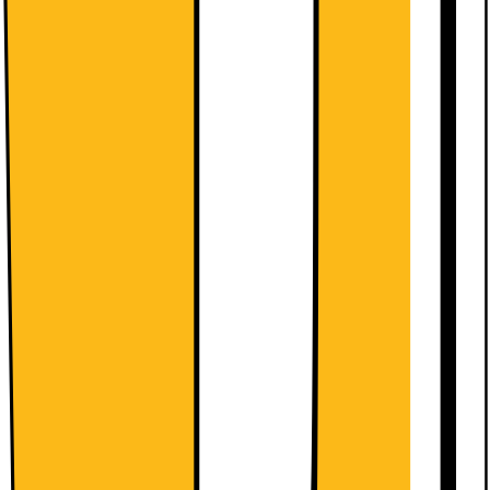
Energimærkning
Produktdatablad
Husk stikprop til din hvidevare
Nyttige tjenester (fragtomkostninger
kommer i tillæg)
Vi tager dit gamle produkt med retur
og bortskaffer det forsvarligt
299.-
Mere information