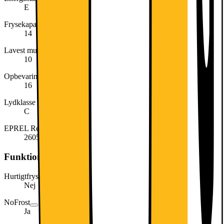
E
Frysekapacitet (kg/24 timer)
14
Lavest mulige rumtemperatur
10
Opbevaringstid ved strømafbrydelse (timer)
16
Lydklasse
C
EPREL Registreringsnummer
260529
Funktioner
Hurtigtfrysende funktion
Nej
NoFrost
Ja