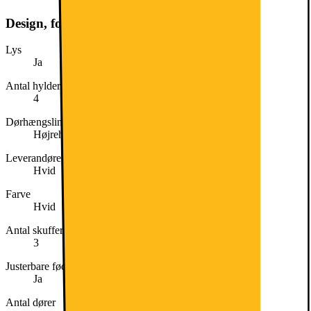
Design, form og placering
Lys
Ja
Antal hylder i køleskabsdel
4
Dørhængsling
Højrehængt og vendbar
Leverandørens farve
Hvid
Farve
Hvid
Antal skuffer i fryser
3
Justerbare fødder
Ja
Antal dører