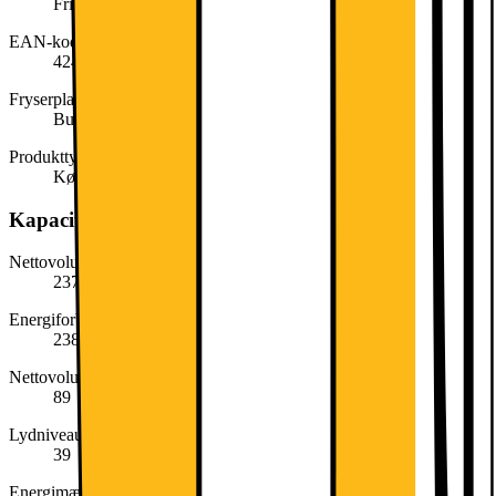
Fritstående
EAN-kode
4242005208456
Fryserplacering
Bundfryser
Produkttype
Kølefryseskab
Kapacitet, forbrug og strøm
Nettovolumen køl (liter)
237
Energiforbrug kWh/år (EU)
238
Nettovolumen frys (liter)
89
Lydniveau (dB)
39
Energimærke