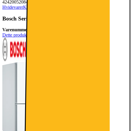
4242005208456
Hvidevarer
Køleskabe & Fryseskabe
Kølefryseskab
Bosch Serie 4 Kølefryseskab KGN36VWED (hvid)
Varenummer:
204822
Dette produkt er blevet bedømt til 4.8 ud af 5 stjerner.
4.8
2817