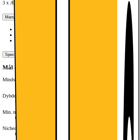
3 x Æggebakke, 1 x Isterningsbakke
Manualer, downloads, garanti og support
Installationsvejledning (dansk)
[
pdf
]
Produktdatablad (engelsk)
[
pdf
]
Produktdatablad (dansk)
[
pdf
]
Specifikationer
Mål og vægt
Mindste nischebredde (cm)
0
Dybde (cm)
66
Min. nichehøjde
0
Nichedybde
0