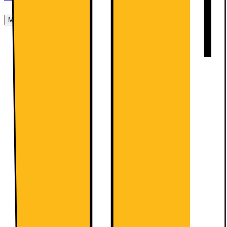
Mere om produktet
Total No Frost
Med Total No Frost-teknologi skal du aldrig
affroste din fryser igen. Den fjerner fugtighed og
holder luften tør, hvilket forhindrer frost i at danne
sig på væggene og på din mad. Dette gælder også
for køleskabsområdet. Sig farvel til vanddråber og
isdannelse på bagvæggen, hvilket sikrer et
hygiejnisk indtryk. Dette sparer dig besværet med
affrostning og rengøring