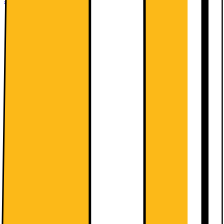
Husk stikprop til din hvidevare
Sikkerhedsstyrelsen SIK.DK anbefaler, at du bruger omformer til
jord på hvidevarer. Denne vare leveres uden jordforbindelse, hvorfor
en stikprop til jordforbindelse er nødvendig for at opnå
jordforbindelse. Denne kan tilkøbes i leveringsprocessen. NB!
Kræver jordforbindelse i din stikkontakt.
Læs mere
4319.-
Se månedspris ved delbetaling.