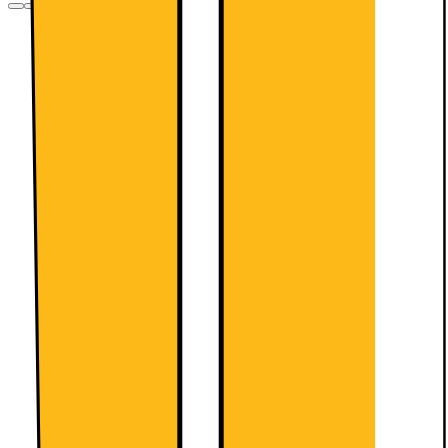
Design
White doors and White side panels
Integrated vertical handle
LED with Soft Start in fridge section
Comfort and Safety
NoFrost - never again defrosting!
Separate, electronic temperature control,
LED indicators
Two Cooling Systems
Supercool function
Fridge Section
Net fridge capacity total: 237 l
Multi Airflow-System
4 safety glass shelves (2 height
adjustable), of which 3 x
EasyAccess Shelf, extendable
1 door shelf large, 2 door shelf small
Freshness System
Capacity hyperFresh near 0°C
section: 24 l
VitaFresh
Freezer Section
Net capacity ****