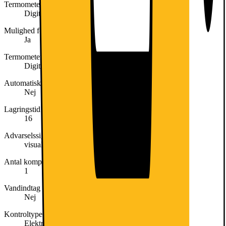
Termometer til køleskabssektionen
Digital
Mulighed for hurtig nedkøling
Ja
Termometer til frysersektionen
Digital
Automatisk motordrevet ismaskine
Nej
Lagringstid ved strømafbrydelse (t)
16
Advarselssignal / Fejl
visual and audible
Antal kompressorer
1
Vandindtag
Nej
Kontroltype
Elektrisk