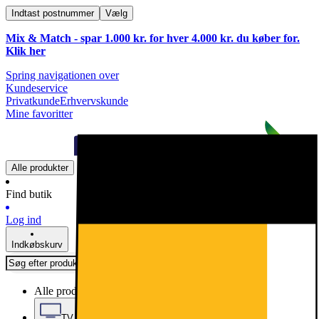
Indtast postnummer
Vælg
Mix & Match - spar 1.000 kr. for hver 4.000 kr. du køber for.
Klik
her
Spring navigationen over
Kundeservice
Privatkunde
Erhvervskunde
Mine favoritter
Alle produkter
Find butik
Log ind
Indkøbskurv
Alle produkter
TV, Lyd & Smart Home