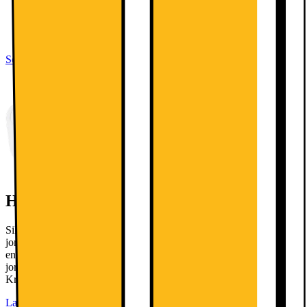
Højde: 186 cm
Bredde: 60 cm
Kapacitet: 337/89 l
Se alle specifikationer
Husk stikprop til din hvidevare
Sikkerhedsstyrelsen SIK.DK anbefaler, at du bruger omformer til
jord på hvidevarer. Denne vare leveres uden jordforbindelse, hvorfor
en stikprop til jordforbindelse er nødvendig for at opnå
jordforbindelse. Denne kan tilkøbes i leveringsprocessen. NB!
Kræver jordforbindelse i din stikkontakt.
Læs mere