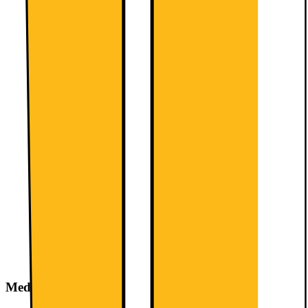
freezer: 89 l
Freezing capacity: 14
kg/24 h
3 transparent freezer
drawers
Storage time in power
failure: 16 h
Dimensions
Dimensions ( H x
W x D): 186.0
cm x 60.0 cm x
66.0 cm
Technical Information
Door right
hinged,
reversible
hinging
Height
adjustable
front feet,
rolls in the
back
Med i pakken