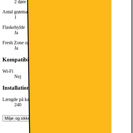
2 døre
Antal grøntsagsskuffer
1
Flaskehylde
Ja
Fresh Zone opbevaringsskuffe
Ja
Kompatibilitet
Wi-Fi
Nej
Installationsmål
Længde på kabel (cm)
240
Miljø- og sikkerhedsoplysninger