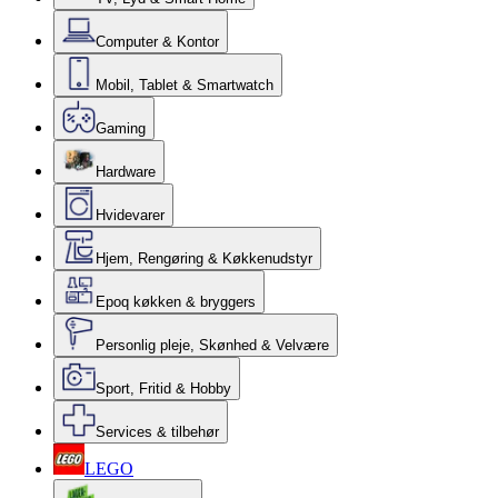
Computer & Kontor
Mobil, Tablet & Smartwatch
Gaming
Hardware
Hvidevarer
Hjem, Rengøring & Køkkenudstyr
Epoq køkken & bryggers
Personlig pleje, Skønhed & Velvære
Sport, Fritid & Hobby
Services & tilbehør
LEGO