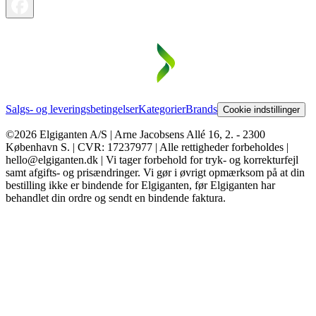
Salgs- og leveringsbetingelser
Kategorier
Brands
Cookie indstillinger
©2026 Elgiganten A/S | Arne Jacobsens Allé 16, 2. - 2300
København S. | CVR: 17237977 | Alle rettigheder forbeholdes |
hello@elgiganten.dk | Vi tager forbehold for tryk- og korrekturfejl
samt afgifts- og prisændringer. Vi gør i øvrigt opmærksom på at din
bestilling ikke er bindende for Elgiganten, før Elgiganten har
behandlet din ordre og sendt en bindende faktura.