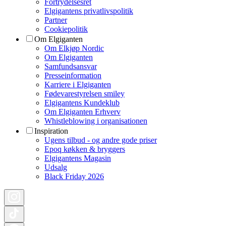
Fortrydelsesret
Elgigantens privatlivspolitik
Partner
Cookiepolitik
Om Elgiganten
Om Elkjøp Nordic
Om Elgiganten
Samfundsansvar
Presseinformation
Karriere i Elgiganten
Fødevarestyrelsen smiley
Elgigantens Kundeklub
Om Elgiganten Erhverv
Whistleblowing i organisationen
Inspiration
Ugens tilbud - og andre gode priser
Epoq køkken & bryggers
Elgigantens Magasin
Udsalg
Black Friday 2026