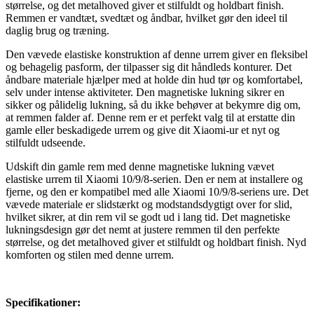
størrelse, og det metalhoved giver et stilfuldt og holdbart finish.
Remmen er vandtæt, svedtæt og åndbar, hvilket gør den ideel til
daglig brug og træning.
Den vævede elastiske konstruktion af denne urrem giver en fleksibel
og behagelig pasform, der tilpasser sig dit håndleds konturer. Det
åndbare materiale hjælper med at holde din hud tør og komfortabel,
selv under intense aktiviteter. Den magnetiske lukning sikrer en
sikker og pålidelig lukning, så du ikke behøver at bekymre dig om,
at remmen falder af. Denne rem er et perfekt valg til at erstatte din
gamle eller beskadigede urrem og give dit Xiaomi-ur et nyt og
stilfuldt udseende.
Udskift din gamle rem med denne magnetiske lukning vævet
elastiske urrem til Xiaomi 10/9/8-serien. Den er nem at installere og
fjerne, og den er kompatibel med alle Xiaomi 10/9/8-seriens ure. Det
vævede materiale er slidstærkt og modstandsdygtigt over for slid,
hvilket sikrer, at din rem vil se godt ud i lang tid. Det magnetiske
lukningsdesign gør det nemt at justere remmen til den perfekte
størrelse, og det metalhoved giver et stilfuldt og holdbart finish. Nyd
komforten og stilen med denne urrem.
Specifikationer: