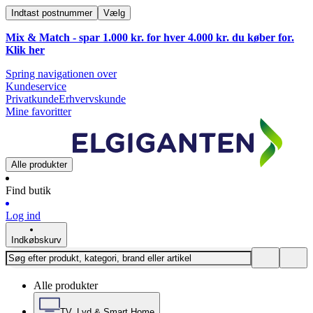
Indtast postnummer
Vælg
Mix & Match - spar 1.000 kr. for hver 4.000 kr. du køber for.
Klik
her
Spring navigationen over
Kundeservice
Privatkunde
Erhvervskunde
Mine favoritter
Alle produkter
Find butik
Log ind
Indkøbskurv
Alle produkter
TV, Lyd & Smart Home