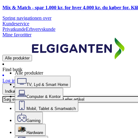
Mix & Match - spar 1.000 kr. for hver 4.000 kr. du køber for. Kl
Spring navigationen over
Kundeservice
Privatkunde
Erhvervskunde
Mine favoritter
Alle produkter
Find butik
Alle produkter
Log ind
TV, Lyd & Smart Home
Indkøbskurv
Computer & Kontor
Mobil, Tablet & Smartwatch
Gaming
Hardware