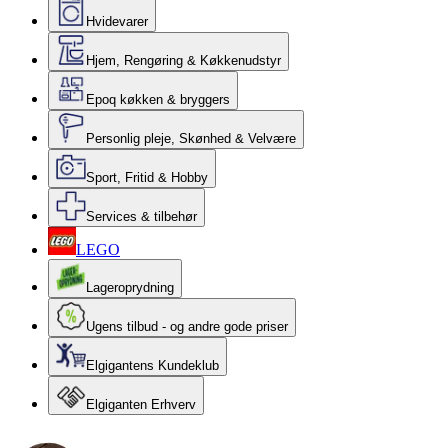
Hvidevarer
Hjem, Rengøring & Køkkenudstyr
Epoq køkken & bryggers
Personlig pleje, Skønhed & Velvære
Sport, Fritid & Hobby
Services & tilbehør
LEGO
Lageroprydning
Ugens tilbud - og andre gode priser
Elgigantens Kundeklub
Elgiganten Erhverv