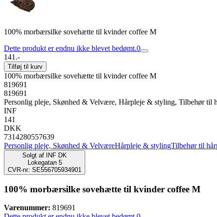
100% morbærsilke sovehætte til kvinder coffee M
Dette produkt er endnu ikke blevet bedømt.
0
141.-
Tilføj til kurv
100% morbærsilke sovehætte til kvinder coffee M
819691
819691
Personlig pleje, Skønhed & Velvære, Hårpleje & styling, Tilbehør til h
INF
141
DKK
7314280557639
Personlig pleje, Skønhed & Velvære
Hårpleje & styling
Tilbehør til hå
Solgt af
INF DK
Lokegatan 5
CVR-nr: SE556705934901
100% morbærsilke sovehætte til kvinder coffee M
Varenummer:
819691
Dette produkt er endnu ikke blevet bedømt.
0