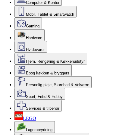
Computer & Kontor
Mobil, Tablet & Smartwatch
Gaming
Hardware
Hvidevarer
Hjem, Rengøring & Køkkenudstyr
Epoq køkken & bryggers
Personlig pleje, Skønhed & Velvære
Sport, Fritid & Hobby
Services & tilbehør
LEGO
Lageroprydning