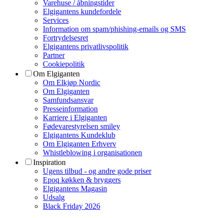
Varehuse / åbningstider
Elgigantens kundefordele
Services
Information om spam/phishing-emails og SMS
Fortrydelsesret
Elgigantens privatlivspolitik
Partner
Cookiepolitik
Om Elgiganten
Om Elkjøp Nordic
Om Elgiganten
Samfundsansvar
Presseinformation
Karriere i Elgiganten
Fødevarestyrelsen smiley
Elgigantens Kundeklub
Om Elgiganten Erhverv
Whistleblowing i organisationen
Inspiration
Ugens tilbud - og andre gode priser
Epoq køkken & bryggers
Elgigantens Magasin
Udsalg
Black Friday 2026