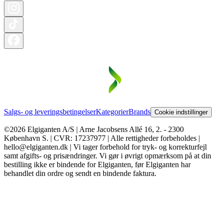
Salgs- og leveringsbetingelser
Kategorier
Brands
Cookie indstillinger
©2026 Elgiganten A/S | Arne Jacobsens Allé 16, 2. - 2300
København S. | CVR: 17237977 | Alle rettigheder forbeholdes |
hello@elgiganten.dk | Vi tager forbehold for tryk- og korrekturfejl
samt afgifts- og prisændringer. Vi gør i øvrigt opmærksom på at din
bestilling ikke er bindende for Elgiganten, før Elgiganten har
behandlet din ordre og sendt en bindende faktura.