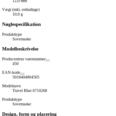
12,0 mm
Vægt (inkl. emballage)
10,0 g
Nøglespecifikation
Produkttype
Sovemaske
Modelbeskrivelse
Producentens varenummer
450
EAN-kode
5018404004505
Modelnavn
Travel Blue 6710268
Produkttype
Sovemaske
Design, form og placering