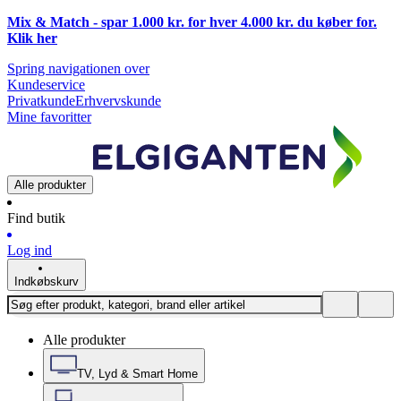
Mix & Match - spar 1.000 kr. for hver 4.000 kr. du køber for.
Klik
her
Spring navigationen over
Kundeservice
Privatkunde
Erhvervskunde
Mine favoritter
Alle produkter
Find butik
Log ind
Indkøbskurv
Alle produkter
TV, Lyd & Smart Home