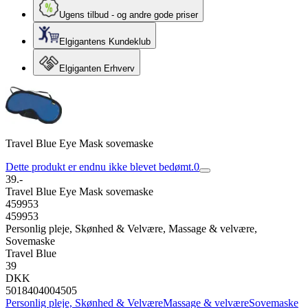
Ugens tilbud - og andre gode priser
Elgigantens Kundeklub
Elgiganten Erhverv
Travel Blue Eye Mask sovemaske
Dette produkt er endnu ikke blevet bedømt.
0
39.-
Travel Blue Eye Mask sovemaske
459953
459953
Personlig pleje, Skønhed & Velvære, Massage & velvære,
Sovemaske
Travel Blue
39
DKK
5018404004505
Personlig pleje, Skønhed & Velvære
Massage & velvære
Sovemaske