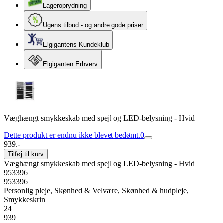
Lageroprydning
Ugens tilbud - og andre gode priser
Elgigantens Kundeklub
Elgiganten Erhverv
Væghængt smykkeskab med spejl og LED-belysning - Hvid
Dette produkt er endnu ikke blevet bedømt.
0
939.-
Tilføj til kurv
Væghængt smykkeskab med spejl og LED-belysning - Hvid
953396
953396
Personlig pleje, Skønhed & Velvære, Skønhed & hudpleje,
Smykkeskrin
24
939