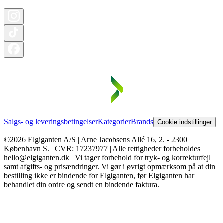
Salgs- og leveringsbetingelser
Kategorier
Brands
Cookie indstillinger
©2026 Elgiganten A/S | Arne Jacobsens Allé 16, 2. - 2300
København S. | CVR: 17237977 | Alle rettigheder forbeholdes |
hello@elgiganten.dk | Vi tager forbehold for tryk- og korrekturfejl
samt afgifts- og prisændringer. Vi gør i øvrigt opmærksom på at din
bestilling ikke er bindende for Elgiganten, før Elgiganten har
behandlet din ordre og sendt en bindende faktura.