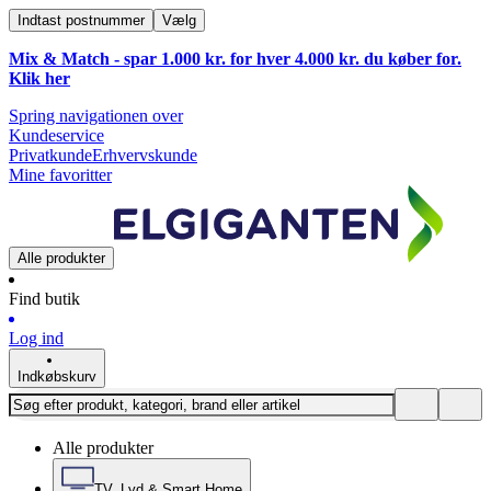
Indtast postnummer
Vælg
Mix & Match - spar 1.000 kr. for hver 4.000 kr. du køber for.
Klik
her
Spring navigationen over
Kundeservice
Privatkunde
Erhvervskunde
Mine favoritter
Alle produkter
Find butik
Log ind
Indkøbskurv
Alle produkter
TV, Lyd & Smart Home