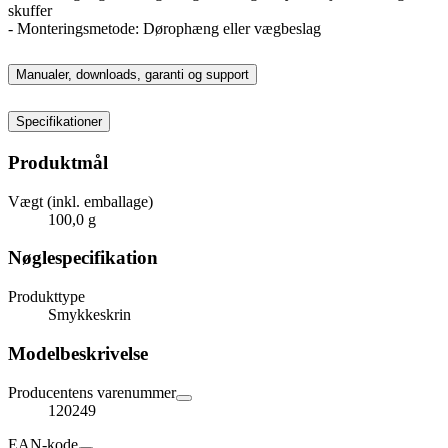
skuffer
- Monteringsmetode: Dørophæng eller vægbeslag
Manualer, downloads, garanti og support
Specifikationer
Produktmål
Vægt (inkl. emballage)
100,0 g
Nøglespecifikation
Produkttype
Smykkeskrin
Modelbeskrivelse
Producentens varenummer
120249
EAN-kode