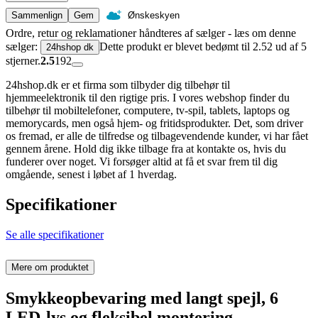
Sammenlign
Gem
Ønskeskyen
Ordre, retur og reklamationer håndteres af sælger - læs om denne
sælger:
Dette produkt er blevet bedømt til 2.52 ud af 5
24hshop dk
stjerner.
2.5
192
24hshop.dk er et firma som tilbyder dig tilbehør til
hjemmeelektronik til den rigtige pris. I vores webshop finder du
tilbehør til mobiltelefoner, computere, tv-spil, tablets, laptops og
memorycards, men også hjem- og fritidsprodukter. Det, som driver
os fremad, er alle de tilfredse og tilbagevendende kunder, vi har fået
gennem årene. Hold dig ikke tilbage fra at kontakte os, hvis du
funderer over noget. Vi forsøger altid at få et svar frem til dig
omgående, senest i løbet af 1 hverdag.
Specifikationer
Se alle specifikationer
Mere om produktet
Smykkeopbevaring med langt spejl, 6
LED-lys og fleksibel montering