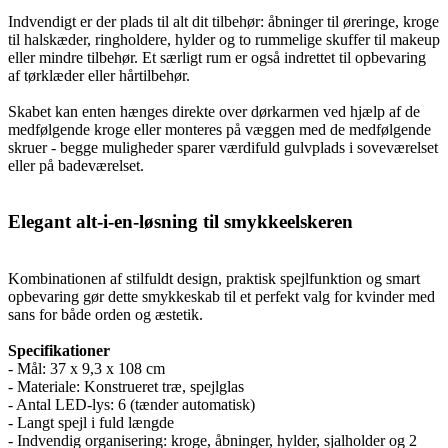
Indvendigt er der plads til alt dit tilbehør: åbninger til øreringe, kroge
til halskæder, ringholdere, hylder og to rummelige skuffer til makeup
eller mindre tilbehør. Et særligt rum er også indrettet til opbevaring
af tørklæder eller hårtilbehør.
Skabet kan enten hænges direkte over dørkarmen ved hjælp af de
medfølgende kroge eller monteres på væggen med de medfølgende
skruer - begge muligheder sparer værdifuld gulvplads i soveværelset
eller på badeværelset.
Elegant alt-i-en-løsning til smykkeelskeren
Kombinationen af stilfuldt design, praktisk spejlfunktion og smart
opbevaring gør dette smykkeskab til et perfekt valg for kvinder med
sans for både orden og æstetik.
Specifikationer
- Mål: 37 x 9,3 x 108 cm
- Materiale: Konstrueret træ, spejlglas
- Antal LED-lys: 6 (tænder automatisk)
- Langt spejl i fuld længde
- Indvendig organisering: kroge, åbninger, hylder, sjalholder og 2