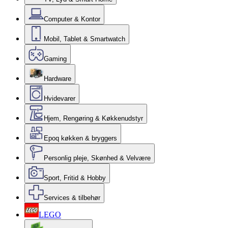
Computer & Kontor
Mobil, Tablet & Smartwatch
Gaming
Hardware
Hvidevarer
Hjem, Rengøring & Køkkenudstyr
Epoq køkken & bryggers
Personlig pleje, Skønhed & Velvære
Sport, Fritid & Hobby
Services & tilbehør
LEGO