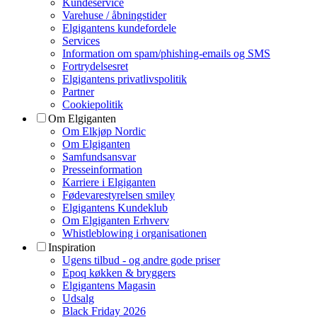
Kundeservice
Varehuse / åbningstider
Elgigantens kundefordele
Services
Information om spam/phishing-emails og SMS
Fortrydelsesret
Elgigantens privatlivspolitik
Partner
Cookiepolitik
Om Elgiganten
Om Elkjøp Nordic
Om Elgiganten
Samfundsansvar
Presseinformation
Karriere i Elgiganten
Fødevarestyrelsen smiley
Elgigantens Kundeklub
Om Elgiganten Erhverv
Whistleblowing i organisationen
Inspiration
Ugens tilbud - og andre gode priser
Epoq køkken & bryggers
Elgigantens Magasin
Udsalg
Black Friday 2026