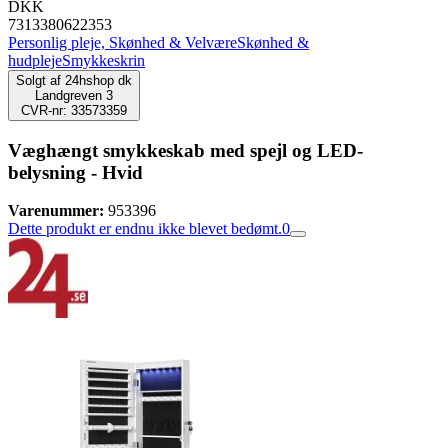
DKK
7313380622353
Personlig pleje, Skønhed & Velvære
Skønhed &
hudpleje
Smykkeskrin
Solgt af
24hshop dk
Landgreven 3
CVR-nr: 33573359
Væghængt smykkeskab med spejl og LED-
belysning - Hvid
Varenummer:
953396
Dette produkt er endnu ikke blevet bedømt.
0