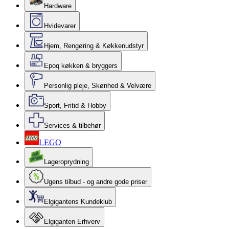
Hardware
Hvidevarer
Hjem, Rengøring & Køkkenudstyr
Epoq køkken & bryggers
Personlig pleje, Skønhed & Velvære
Sport, Fritid & Hobby
Services & tilbehør
LEGO
Lageroprydning
Ugens tilbud - og andre gode priser
Elgigantens Kundeklub
Elgiganten Erhverv