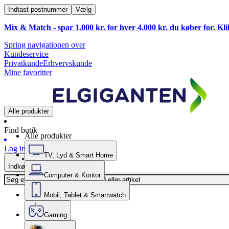
Indtast postnummer
Vælg
Mix & Match - spar 1.000 kr. for hver 4.000 kr. du køber for. Kl
Spring navigationen over
Kundeservice
Privatkunde
Erhvervskunde
Mine favoritter
Alle produkter
Find butik
Alle produkter
Log ind
TV, Lyd & Smart Home
Indkøbskurv
Computer & Kontor
Mobil, Tablet & Smartwatch
Gaming