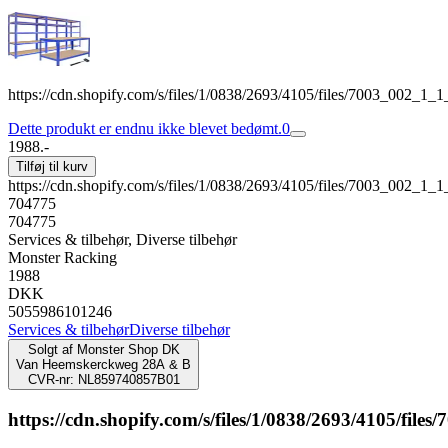
https://cdn.shopify.com/s/files/1/0838/2693/4105/files/7003_002
Dette produkt er endnu ikke blevet bedømt.
0
1988.-
Tilføj til kurv
https://cdn.shopify.com/s/files/1/0838/2693/4105/files/7003_002
704775
704775
Services & tilbehør, Diverse tilbehør
Monster Racking
1988
DKK
5055986101246
Services & tilbehør
Diverse tilbehør
Solgt af
Monster Shop DK
Van Heemskerckweg 28A & B
CVR-nr: NL859740857B01
https://cdn.shopify.com/s/files/1/0838/2693/4105/f