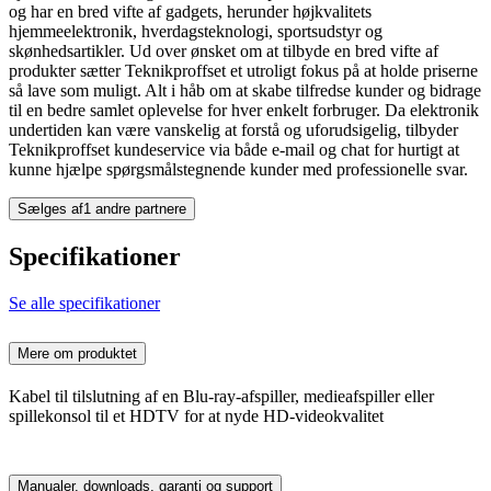
og har en bred vifte af gadgets, herunder højkvalitets
hjemmeelektronik, hverdagsteknologi, sportsudstyr og
skønhedsartikler. Ud over ønsket om at tilbyde en bred vifte af
produkter sætter Teknikproffset et utroligt fokus på at holde priserne
så lave som muligt. Alt i håb om at skabe tilfredse kunder og bidrage
til en bedre samlet oplevelse for hver enkelt forbruger. Da elektronik
undertiden kan være vanskelig at forstå og uforudsigelig, tilbyder
Teknikproffset kundeservice via både e-mail og chat for hurtigt at
kunne hjælpe spørgsmålstegnende kunder med professionelle svar.
Sælges af
1 andre partnere
Specifikationer
Se alle specifikationer
Mere om produktet
Kabel til tilslutning af en Blu-ray-afspiller, medieafspiller eller
spillekonsol til et HDTV for at nyde HD-videokvalitet
Manualer, downloads, garanti og support