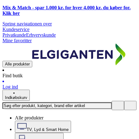
Mix & Match - spar 1.000 kr. for hver 4.000 kr. du køber for.
Klik
her
Spring navigationen over
Kundeservice
Privatkunde
Erhvervskunde
Mine favoritter
Alle produkter
Find butik
Log ind
Indkøbskurv
Alle produkter
TV, Lyd & Smart Home