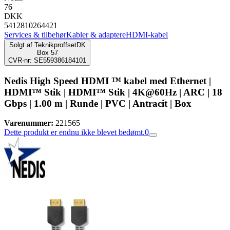
76
DKK
5412810264421
Services & tilbehør
Kabler & adaptere
HDMI-kabel
Solgt af
TeknikproffsetDK
Box 57
CVR-nr: SE559386184101
Nedis High Speed ​​HDMI ™ kabel med Ethernet |
HDMI™ Stik | HDMI™ Stik | 4K@60Hz | ARC | 18
Gbps | 1.00 m | Runde | PVC | Antracit | Box
Varenummer:
221565
Dette produkt er endnu ikke blevet bedømt.
0