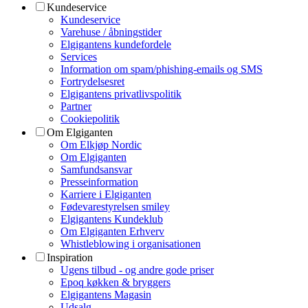
Kundeservice
Kundeservice
Varehuse / åbningstider
Elgigantens kundefordele
Services
Information om spam/phishing-emails og SMS
Fortrydelsesret
Elgigantens privatlivspolitik
Partner
Cookiepolitik
Om Elgiganten
Om Elkjøp Nordic
Om Elgiganten
Samfundsansvar
Presseinformation
Karriere i Elgiganten
Fødevarestyrelsen smiley
Elgigantens Kundeklub
Om Elgiganten Erhverv
Whistleblowing i organisationen
Inspiration
Ugens tilbud - og andre gode priser
Epoq køkken & bryggers
Elgigantens Magasin
Udsalg