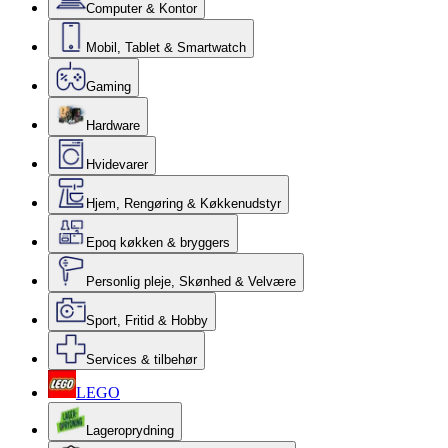
Computer & Kontor
Mobil, Tablet & Smartwatch
Gaming
Hardware
Hvidevarer
Hjem, Rengøring & Køkkenudstyr
Epoq køkken & bryggers
Personlig pleje, Skønhed & Velvære
Sport, Fritid & Hobby
Services & tilbehør
LEGO
Lageroprydning