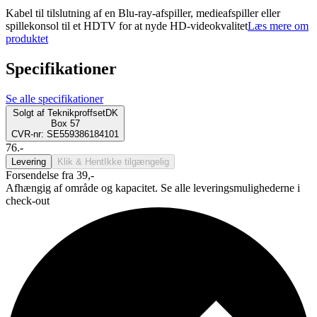
Kabel til tilslutning af en Blu-ray-afspiller, medieafspiller eller
spillekonsol til et HDTV for at nyde HD-videokvalitet
Læs mere om
produktet
Specifikationer
Se alle specifikationer
Solgt af
TeknikproffsetDK
Box 57
CVR-nr: SE559386184101
76.-
Levering
Klik & Hent
Ikke tilgængelig
Forsendelse fra 39,-
Afhængig af område og kapacitet. Se alle leveringsmulighederne i
check-out