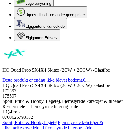
Lageroprydning
Ugens tilbud - og andre gode priser
Elgigantens Kundeklub
Elgiganten Erhverv
HQ Quad Prop 5X4X4 Skitzo (2CW + 2CCW) -Glasfibe
Dette produkt er endnu ikke blevet bedømt.
0
HQ Quad Prop 5X4X4 Skitzo (2CW + 2CCW) -Glasfibe
175597
175597
Sport, Fritid & Hobby, Legetøj, Fjernstyrede køretøjer & tilbehør,
Reservedele til fjernstyrede biler og både
HQ-Prop
0760625793182
Sport, Fritid & Hobby
Legetøj
Fjernstyrede køretøjer &
tilbehør
Reservedele til fjernstyrede biler og både