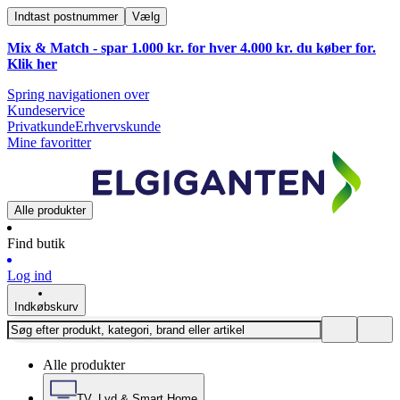
Indtast postnummer
Vælg
Mix & Match - spar 1.000 kr. for hver 4.000 kr. du køber for.
Klik
her
Spring navigationen over
Kundeservice
Privatkunde
Erhvervskunde
Mine favoritter
Alle produkter
Find butik
Log ind
Indkøbskurv
Alle produkter
TV, Lyd & Smart Home