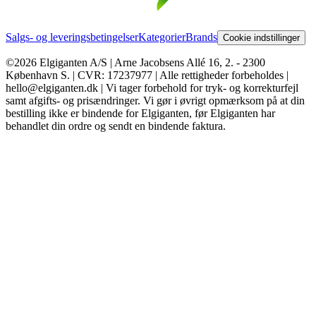
Salgs- og leveringsbetingelser
Kategorier
Brands
Cookie indstillinger
©2026 Elgiganten A/S | Arne Jacobsens Allé 16, 2. - 2300
København S. | CVR: 17237977 | Alle rettigheder forbeholdes |
hello@elgiganten.dk | Vi tager forbehold for tryk- og korrekturfejl
samt afgifts- og prisændringer. Vi gør i øvrigt opmærksom på at din
bestilling ikke er bindende for Elgiganten, før Elgiganten har
behandlet din ordre og sendt en bindende faktura.