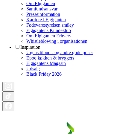
Om Elgiganten
Samfundsansvar
Presseinformation
Karriere i Elgiganten
Fødevarestyrelsen smiley
Elgigantens Kundeklub
Om Elgiganten Erhverv
Whistleblowing i organisationen
Inspiration
Ugens tilbud - og andre gode priser
Epoq køkken & bryggers
Elgigantens Magasin
Udsalg
Black Friday 2026