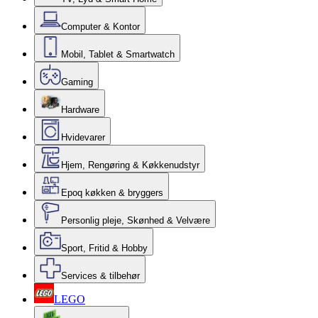
Computer & Kontor
Mobil, Tablet & Smartwatch
Gaming
Hardware
Hvidevarer
Hjem, Rengøring & Køkkenudstyr
Epoq køkken & bryggers
Personlig pleje, Skønhed & Velvære
Sport, Fritid & Hobby
Services & tilbehør
LEGO