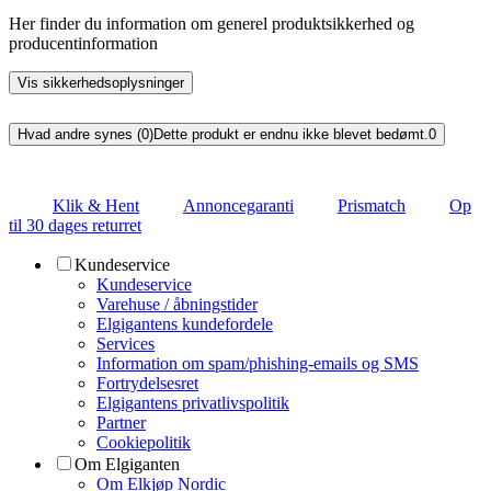
Her finder du information om generel produktsikkerhed og
producentinformation
Vis sikkerhedsoplysninger
Hvad andre synes (0)
Dette produkt er endnu ikke blevet bedømt.
0
Klik & Hent
Annoncegaranti
Prismatch
Op
til 30 dages returret
Kundeservice
Kundeservice
Varehuse / åbningstider
Elgigantens kundefordele
Services
Information om spam/phishing-emails og SMS
Fortrydelsesret
Elgigantens privatlivspolitik
Partner
Cookiepolitik
Om Elgiganten
Om Elkjøp Nordic