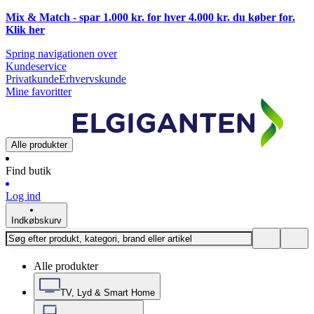
Mix & Match - spar 1.000 kr. for hver 4.000 kr. du køber for.
Klik
her
Spring navigationen over
Kundeservice
Privatkunde
Erhvervskunde
Mine favoritter
Alle produkter
Find butik
Log ind
Indkøbskurv
Alle produkter
TV, Lyd & Smart Home