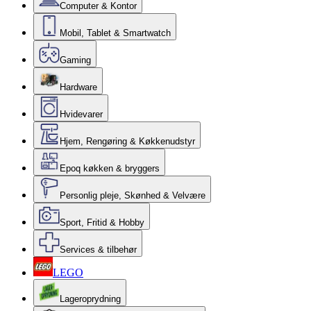
Computer & Kontor
Mobil, Tablet & Smartwatch
Gaming
Hardware
Hvidevarer
Hjem, Rengøring & Køkkenudstyr
Epoq køkken & bryggers
Personlig pleje, Skønhed & Velvære
Sport, Fritid & Hobby
Services & tilbehør
LEGO
Lageroprydning