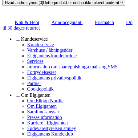
Hvad andre synes (0)
Dette produkt er endnu ikke blevet bedømt.
0
Klik & Hent
Annoncegaranti
Prismatch
Op
til 30 dages returret
Kundeservice
Kundeservice
Varehuse / åbningstider
Elgigantens kundefordele
Services
Information om spam/phishing-emails og SMS
Fortrydelsesret
Elgigantens privatlivspolitik
Partner
Cookiepolitik
Om Elgiganten
Om Elkjøp Nordic
Om Elgiganten
Samfundsansvar
Presseinformation
Karriere i Elgiganten
Fødevarestyrelsen smiley
Elgigantens Kundeklub