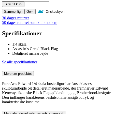
Tilføj til kurv
Sammenlign
Gem
Ønskeskyen
30 dages returret
50 dages returret som klubmedlem
Specifikationer
1:4 skala
Assassin’s Creed Black Flag
Detaljeret malearbejde
Se alle specifikationer
Mere om produktet
Pure Arts Edward 1/4 skala buste-figur har førsteklasses
skulpturarbejde og detaljeret malerarbejde, der fremhæver Edward
Kenways ikoniske Black Flag-påklædning og Brotherhood-insignie.
Den indfanger karakterens beslutsomme ansigtsudtryk og
karakteristiske kostume.
Manualer, downloads, garanti og support