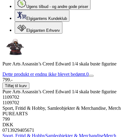
Ugens tilbud - og andre gode priser
Elgigantens Kundeklub
Elgiganten Erhverv
Pure Arts Assassin’s Creed Edward 1/4 skala buste figurine
Dette produkt er endnu ikke blevet bedømt.
0
799.-
Tilføj til kurv
Pure Arts Assassin’s Creed Edward 1/4 skala buste figurine
1109702
1109702
Sport, Fritid & Hobby, Samleobjekter & Merchandise, Merch
PUREARTS
799
DKK
0713929405671
Sport, Fritid & Hobby
Samleobjekter & Merchandise
Merch