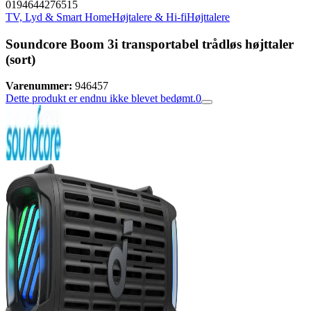
0194644276515
TV, Lyd & Smart Home
Højtalere & Hi-fi
Højttalere
Soundcore Boom 3i transportabel trådløs højttaler
(sort)
Varenummer:
946457
Dette produkt er endnu ikke blevet bedømt.
0