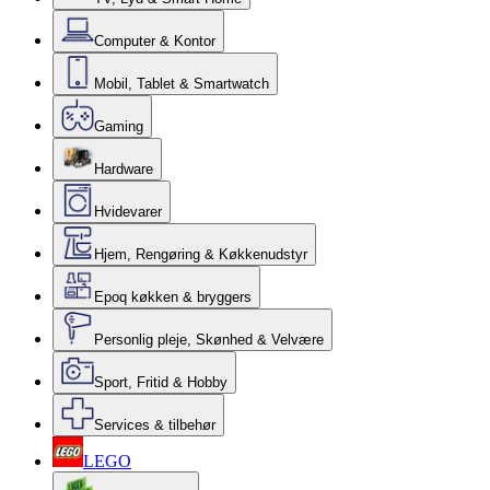
Computer & Kontor
Mobil, Tablet & Smartwatch
Gaming
Hardware
Hvidevarer
Hjem, Rengøring & Køkkenudstyr
Epoq køkken & bryggers
Personlig pleje, Skønhed & Velvære
Sport, Fritid & Hobby
Services & tilbehør
LEGO