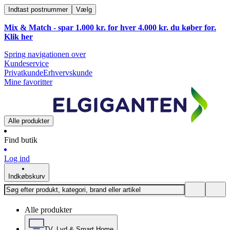
Indtast postnummer
Vælg
Mix & Match - spar 1.000 kr. for hver 4.000 kr. du køber for.
Klik
her
Spring navigationen over
Kundeservice
Privatkunde
Erhvervskunde
Mine favoritter
Alle produkter
Find butik
Log ind
Indkøbskurv
Alle produkter
TV, Lyd & Smart Home