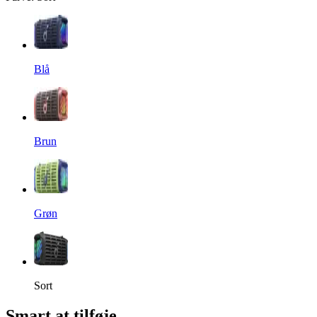
Blå
Brun
Grøn
Sort
Smart at tilføje