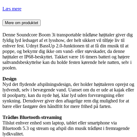
Læs mere
Mere om produktet
Denne Soundcore Boom 3i transportable trådløse højttaler giver dig
fyldig lyd ledsaget af et lysshow, der helt sikkert vil tilføje liv til
enhver fest. Udnyt BassUp 2.0-funktionen til at få din musik til at
poppe, og bekymr dig ikke om vand- eller støvskader, da denne
højttaler er IP68-beskyttet. Takket være 16 timers batteri og højere
saltvandsbeskyttelse kan du holde festen kørende hele natten, selv i
poolen.
Design
Nyd det flydende afspilningsdesign, der holder højttaleren oprejst og
lydvendt, selv i bevægende vand. Uanset om du er ude at kajak eller
til poolparty, kan du nyde høj, klar lyd uden forvrængning eller
synkning. Derudover giver den aftagelige rem dig mulighed for at
bære eller fastgøre den håndfrit for mere frihed på farten.
Trådløs Bluetooth-streaming
Tilslut enhver enhed som laptop, tablet eller smartphone via
Bluetooth 5.3 og stream og afspil din musik trådløst i fremragende
lydkvalitet.