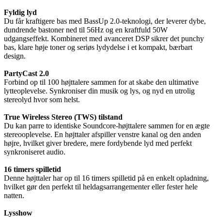
Fyldig lyd
Du får kraftigere bas med BassUp 2.0-teknologi, der leverer dybe,
dundrende bastoner ned til 56Hz og en kraftfuld 50W
udgangseffekt. Kombineret med avanceret DSP sikrer det punchy
bas, klare høje toner og seriøs lydydelse i et kompakt, bærbart
design.
PartyCast 2.0
Forbind op til 100 højttalere sammen for at skabe den ultimative
lytteoplevelse. Synkroniser din musik og lys, og nyd en utrolig
stereolyd hvor som helst.
True Wireless Stereo (TWS) tilstand
Du kan parre to identiske Soundcore-højttalere sammen for en ægte
stereooplevelse. En højttaler afspiller venstre kanal og den anden
højre, hvilket giver bredere, mere fordybende lyd med perfekt
synkroniseret audio.
16 timers spilletid
Denne højttaler har op til 16 timers spilletid på en enkelt opladning,
hvilket gør den perfekt til heldagsarrangementer eller fester hele
natten.
Lysshow