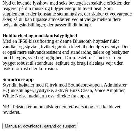
Nyd et levende lysshow med seks bevægelsesreaktive effekter, der
reagerer på din musik og tilføjer energi til hvert beat. Som
supplement er der konstante stemningslys, der skaber et vedvarende
skær, så du kan tilpasse atmosfæren ved at vælge mellem flere
belysningsindstillinger, der passer til dit humør.
Holdbarhed og modstandsdygtighed
Med en IP68-klassificering er denne Bluetooth-højttaler fuldt
vandtæt og støvtæt, hvilket gør den ideel til udendørs eventyr. Den
er også mere saltvandsresistent end standardhøjttalere og beskytter
mod havgus, sved og fugtighed. Drop-testet fra 1 meter er den
bygget robust til strandture, sejlture og brug i alt slags vejr uden
risiko for rust eller korrosion.
Soundcore app
Styr din højttaler med få tryk med Soundcore-appen. Administrer
EQ-indstillinger, lydstyrke, aktivér Buzz Clean, Voice Amplifier,
White Noise, nødalarm osv. direkte fra appen.
NB: Teksten er automatisk genereret/oversat og er ikke blevet
revideret.
Manualer, downloads, garanti og support