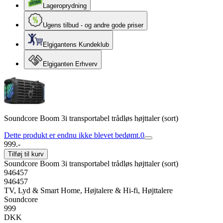
Lageroprydning
Ugens tilbud - og andre gode priser
Elgigantens Kundeklub
Elgiganten Erhverv
Soundcore Boom 3i transportabel trådløs højttaler (sort)
Dette produkt er endnu ikke blevet bedømt.
0
999.-
Tilføj til kurv
Soundcore Boom 3i transportabel trådløs højttaler (sort)
946457
946457
TV, Lyd & Smart Home, Højtalere & Hi-fi, Højttalere
Soundcore
999
DKK